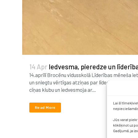
14 Apr
Iedvesma, pieredze un līderība
14.aprīlī Brocēnu vidusskolā Līderības mēneša iet
un sniegtu vērtīgas atziņas par līderību dažādās 
cīņas klubu un iedvesmoja ar...
Lai šī tīmekļvi
Read More
nepieciešamās 
Jūs varat piekr
klikšķinot uz p
Gadījumā, ja iz