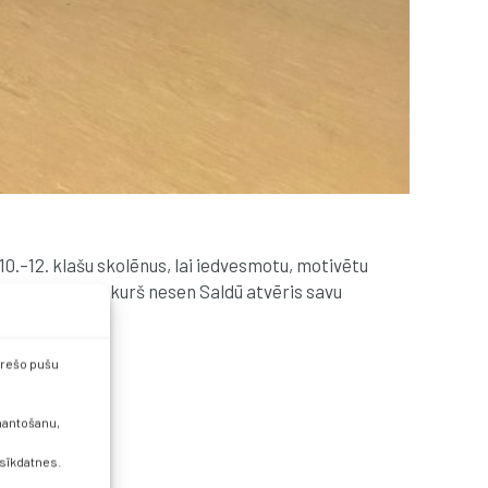
10.–12. klašu skolēnus, lai iedvesmotu, motivētu
Jitsu treneris, kurš nesen Saldū atvēris savu
 trešo pušu
zmantošanu,
 sīkdatnes.