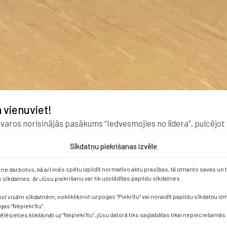
 vienuviet!
varos norisinājās pasākums “Iedvesmojies no līdera”, pulcējot 
jomās. Pasākumā ar savu pieredzi dalījās: Renārs Ķiģelis – Jiu 
Sīkdatņu piekrišanas izvēle
etne darbotos, kā arī mēs spētu izpildīt normatīvo aktu prasības, tā izmanto savas un
sīkdatnes. Ar Jūsu piekrišanu var tik uzstādītas papildu sīkdatnes.
ist visām sīkdatnēm, noklikšķinot uz pogas “Piekrītu” vai noraidīt papildu sīkdatņu i
ogas “Nepiekrītu”.
vēlēsieties klikšķināt uz “Nepiekrītu”, jūsu datorā tiks saglabātas tikai nepieciešamās