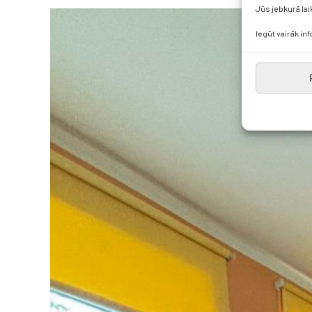
Jūs jebkurā lai
Iegūt vairāk in