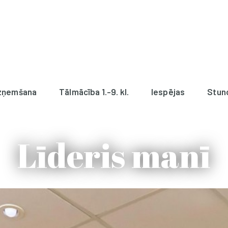
zņemšana
Tālmācība 1.-9. kl.
Iespējas
Stun
Līderis manī