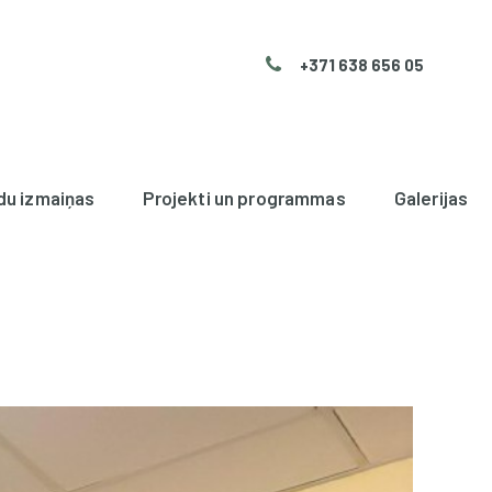
+371 638 656 05
du izmaiņas
Projekti un programmas
Galerijas