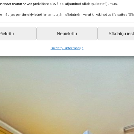
kā varat mainīt savas piekrišanas izvēles, atjauninot sīkdatņu iestatījumus.
formācijas par tīmekļvietnē izmantotajām sīkdatnēm varat klikšķinot uz šīs saites “Sīk
Piekrītu
Nepiekrītu
Sīkdatņu iest
Sīkdatņu informācija