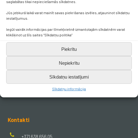
saglabātas tikai nepieciešamās sīkdatnes.
Jūs jebkurā laikā varat mainīt savas piekrišanas izvēles, atjauninot sīkdatņu
2023./2024. m.g.
SPORTS
iestatījumus.
Iegūt vairāk informācijas par tīmekļvietnē izmantotajām sīkdatnēm varat
klikšķinot uz šīs saites “Sīkdatņu politika”
Piekrītu
2023./2024. m.g.
KONKURSI
Nepiekrītu
Sīkdatņu iestatījumi
Sīkdatņu informācija
Kontakti
+371 638 656 05