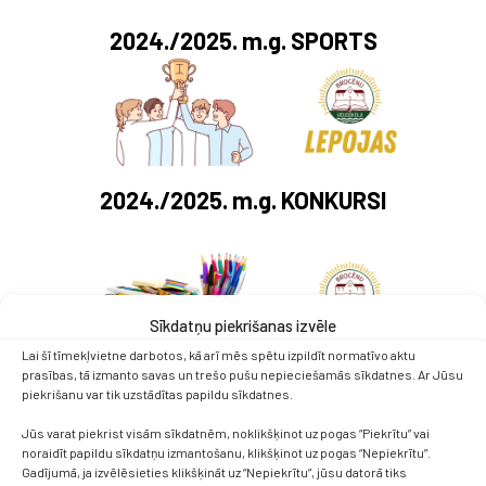
2024./2025. m.g.
SPORTS
2024./2025. m.g.
KONKURSI
Sīkdatņu piekrišanas izvēle
Lai šī tīmekļvietne darbotos, kā arī mēs spētu izpildīt normatīvo aktu
prasības, tā izmanto savas un trešo pušu nepieciešamās sīkdatnes. Ar Jūsu
2023./2024. m.g.
OLIMPIĀDES
piekrišanu var tik uzstādītas papildu sīkdatnes.
Jūs varat piekrist visām sīkdatnēm, noklikšķinot uz pogas “Piekrītu” vai
noraidīt papildu sīkdatņu izmantošanu, klikšķinot uz pogas “Nepiekrītu”.
Gadījumā, ja izvēlēsieties klikšķināt uz “Nepiekrītu”, jūsu datorā tiks