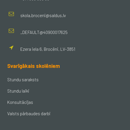
skola.broceni@saldus.lv
_DEFAULT@40900017625
Ezera iela 6, Brocēni, LV-3851
Svarīgākais skolēniem
Stundu saraksts
Stundu laiki
Konsultācijas
Valsts pārbaudes darbi