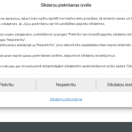
Sīkdatņu piekrišanas izvēle
etne darbotos, kā arī mēs spētu izpildīt normatīvo aktu prasības, tā izmanto savas un
sīkdatnes. Ar Jūsu piekrišanu var tik uzstādītas papildu sīkdatnes.
2024./2025. m. g. pasākumi
ist visām sīkdatnēm, noklikšķinot uz pogas “Piekrītu” vai noraidīt papildu sīkdatņu i
ogas “Nepiekrītu”.
vēlēsieties klikšķināt uz “Nepiekrītu”, jūsu datorā tiks saglabātas tikai nepieciešamās
kā varat mainīt savas piekrišanas izvēles, atjauninot sīkdatņu iestatījumus.
formācijas par tīmekļvietnē izmantotajām sīkdatnēm varat klikšķinot uz šīs saites “Sīk
Piekrītu
Nepiekrītu
Sīkdatņu iest
2021./2022. m. g. pasākumi
Sīkdatņu informācija