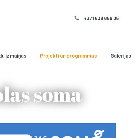
+371 638 656 05
du izmaiņas
Projekti un programmas
Galerijas
olas soma