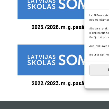
Lai šī tīmekļvi
nepieciešamās 
2025./2026. m. g. pasākumi
Jūs varat piekr
klikšķinot uz p
Gadījumā, ja iz
Jūs jebkurā lai
Iegūt vairāk in
2022./2023. m. g. pasākumi