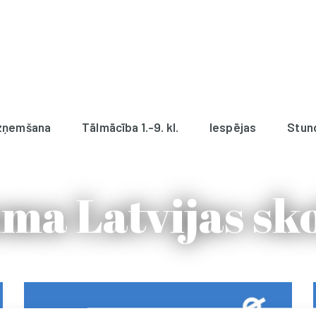
zņemšana
Tālmācība 1.-9. kl.
Iespējas
Stun
a Latvijas sk