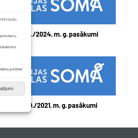
 trešo pušu
2023./2024. m. g. pasākumi
zmantošanu,
 sīkdatnes.
datņu politika”
atījumi
2020./2021. m. g. pasākumi