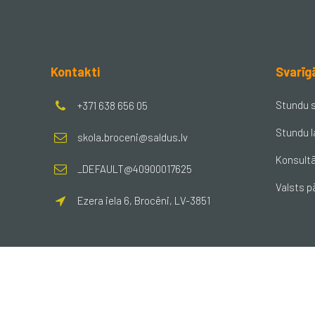
Kontakti
Svarīg
Stundu 
+371 638 656 05
Stundu l
skola.broceni@saldus.lv
Konsultā
_DEFAULT@40900017625
Valsts p
Ezera iela 6, Brocēni, LV-3851