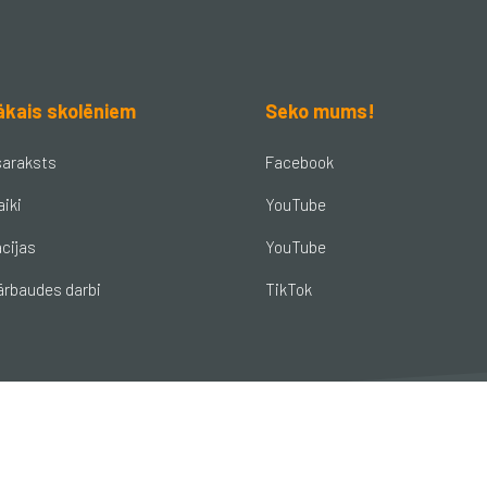
ākais skolēniem
Seko mums!
saraksts
Facebook
aiki
YouTube
cijas
YouTube
ārbaudes darbi
TikTok
© Brocēnu vidusskola