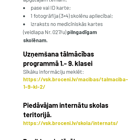
pase vai ID karte;
1 fotogrāfija (3×4) skolēnu apliecībai;
izraksts no medicīniskās kartes
(veidlapa Nr. 027/u)
pilngadīgam
skolēnam.
Uzņemšana tālmācības
programmā 1.- 9. klasei
Sīkāku informāciju meklēt:
https://vsk.broceni.lv/macibas/talmaciba-
1-9-kl-2/
Piedāvājam internātu skolas
teritorijā.
https://vsk.broceni.lv/skola/internats/