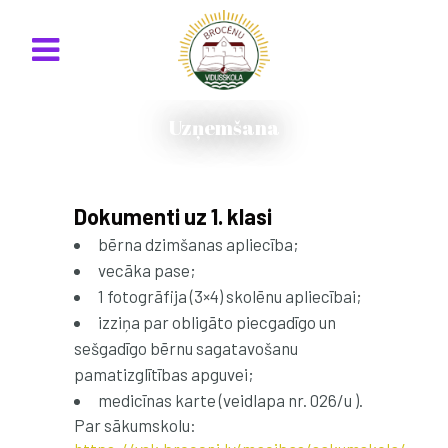
Uzņemšana
Dokumenti uz 1. klasi
bērna dzimšanas apliecība;
vecāka pase;
1 fotogrāfija (3×4) skolēnu apliecībai;
izziņa par obligāto piecgadīgo un
sešgadīgo bērnu sagatavošanu
pamatizglītības apguvei;
medicīnas karte (veidlapa nr. 026/u ).
Par sākumskolu: