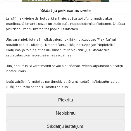
Sīkdatņu piekrišanas izvēle
Lai šī tīmekļvietne darbotos, kā arī mēs spētu izpildīt normatīvo aktu
prasības, tā izmanto savas un trešo pušu nepieciešamās sīkdatnes. Ar Jūsu
piekrišanu var tik uzstādītas papildu sīkdatnes.
Jūs varat piekrist visām sīkdatnēm, noklikšķinot uz pogas “Piekrītu” vai
noraidīt papildu sīkdatņu izmantošanu, klikšķinot uz pogas “Nepiekrītu”.
Gadījumā, ja izvēlēsieties klikšķināt uz “Nepiekrītu”, jūsu datorā tiks
saglabātas tikai nepieciešamās sīkdatnes.
Jūs jebkurā laikā varat mainīt savas piekrišanas izvēles, atjauninot sīkdatņu
iestatījumus.
Iegūt vairāk informācijas par tīmekļvietnē izmantotajām sīkdatnēm varat
klikšķinot uz šīs saites “Sīkdatņu politika”
Piekrītu
Nepiekrītu
Sīkdatņu iestatījumi