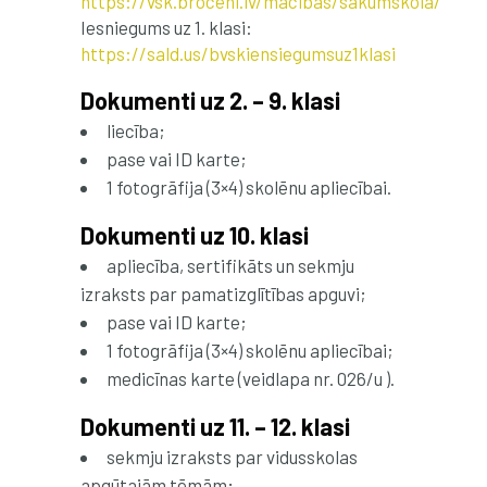
https://vsk.broceni.lv/macibas/sakumskola/
Iesniegums uz 1. klasi:
https://sald.us/bvskiensiegumsuz1klasi
Dokumenti uz 2. – 9. klasi
liecība;
pase vai ID karte;
1 fotogrāfija (3×4) skolēnu apliecībai.
Dokumenti uz 10. klasi
apliecība, sertifikāts un sekmju
izraksts par pamatizglītības apguvi;
pase vai ID karte;
1 fotogrāfija (3×4) skolēnu apliecībai;
medicīnas karte (veidlapa nr. 026/u ).
Dokumenti uz 11. – 12. klasi
sekmju izraksts par vidusskolas
apgūtajām tēmām;