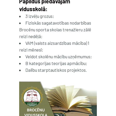
Papildus piedāvājam
vidusskolā:
3 izvēļu grozus;
Fiziskās sagatavotības nodarbības
Brocēnu sporta skolas trenažieru zālē
reizi nedēļā;
VAM (valsts aizsardzības mācība) 1
reizi mēnesī;
Veidot skolēnu mācību uzņēmumus;
B kategorijas teorijas apmācību;
Dalību starptautiskos projektos.