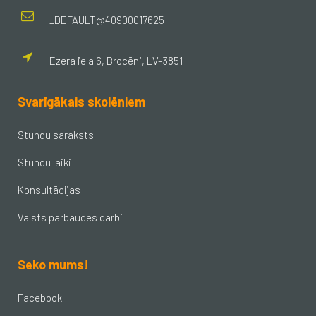
_DEFAULT@40900017625
Ezera iela 6, Brocēni, LV-3851
Svarīgākais skolēniem
Stundu saraksts
Stundu laiki
Konsultācijas
Valsts pārbaudes darbi
Seko mums!
Facebook