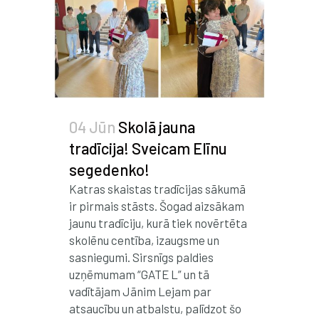
04 Jūn
Skolā jauna
tradīcija! Sveicam Elīnu
segedenko!
Katras skaistas tradīcijas sākumā
ir pirmais stāsts. Šogad aizsākam
jaunu tradīciju, kurā tiek novērtēta
skolēnu centība, izaugsme un
sasniegumi. Sirsnīgs paldies
uzņēmumam “GATE L” un tā
vadītājam Jānim Lejam par
atsaucību un atbalstu, palīdzot šo