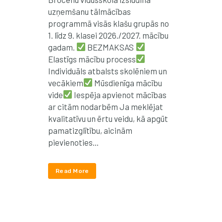
uzņemšanu tālmācības
programmā visās klašu grupās no
1. līdz 9. klasei 2026./2027. mācību
gadam.
BEZMAKSAS
Elastīgs mācību process
Individuāls atbalsts skolēniem un
vecākiem
Mūsdienīga mācību
vide
Iespēja apvienot mācības
ar citām nodarbēm Ja meklējat
kvalitatīvu un ērtu veidu, kā apgūt
pamatizglītību, aicinām
pievienoties...
Read More