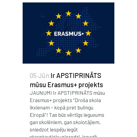
05 Jūn
Ir APSTIPRINĀTS
mūsu Erasmus+ projekts
JAUNUMI Ir APSTIPRINĀTS mūsu
Erasmus+ projekts “Droša skola
ikvienam – kopā pret bulingu
Eiropā”! Tas būs vērtīgs ieguvums
gan skolēniem, gan skolotājiem,
sniedzot iespēju iegūt
starptautisku pieredzi, iepazīt