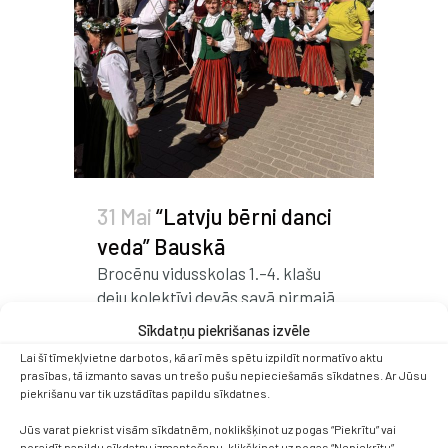
31 Mai
“Latvju bērni danci
veda” Bauskā
Brocēnu vidusskolas 1.–4. klašu
deju kolektīvi devās savā pirmajā
tālajā ceļā uz Bausku, lai piedalītos
Sīkdatņu piekrišanas izvēle
svētku gājienā un lielkoncertā
Lai šī tīmekļvietne darbotos, kā arī mēs spētu izpildīt normatīvo aktu
“Sauli pinu! Rotājos!”. Mazajiem
prasības, tā izmanto savas un trešo pušu nepieciešamās sīkdatnes. Ar Jūsu
dejotājiem šī bija īpaša un
piekrišanu var tik uzstādītas papildu sīkdatnes.
neaizmirstama pieredze – liels
Jūs varat piekrist visām sīkdatnēm, noklikšķinot uz pogas “Piekrītu” vai
koncerts, daudz skatītāju, jaunas
noraidīt papildu sīkdatņu izmantošanu, klikšķinot uz pogas “Nepiekrītu”.