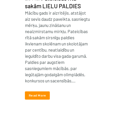
sakām LIELU PALDIES
Mācību gads ir aizritējis, atstājot
aiz sevis daudz paveikta, sasniegtu
mērķu, jaunu zināšanu un
neaizmirstamu mirkļu. Pateicības
rītā sakām sirsnīgu paldies
ikvienam skolēnam un skolotājam
par centību, neatlaidību un
ieguldīto darbu visa gada garumā.
Paldies par augstiem
sasniegumiem mācībās, par
iegūtajām godalgām olimpiādēs,
konkursos un sacensībās,...
Read More