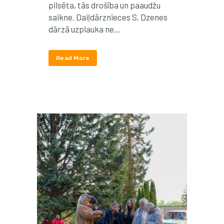
pilsēta, tās drošība un paaudžu
saikne. Daiļdārznieces S. Dzenes
dārzā uzplauka ne...
Read More