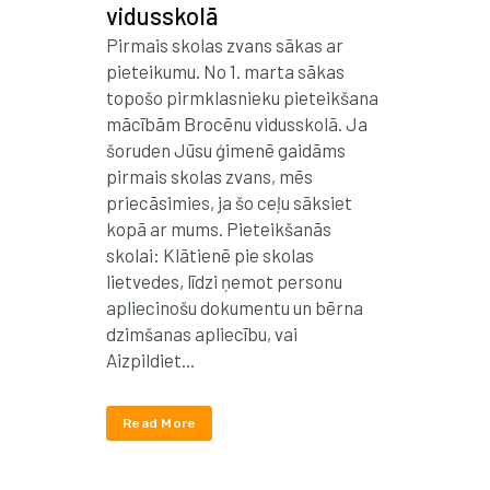
vidusskolā
Pirmais skolas zvans sākas ar
pieteikumu. No 1. marta sākas
topošo pirmklasnieku pieteikšana
mācībām Brocēnu vidusskolā. Ja
šoruden Jūsu ģimenē gaidāms
pirmais skolas zvans, mēs
priecāsimies, ja šo ceļu sāksiet
kopā ar mums. Pieteikšanās
skolai: Klātienē pie skolas
lietvedes, līdzi ņemot personu
apliecinošu dokumentu un bērna
dzimšanas apliecību, vai
Aizpildiet...
Read More