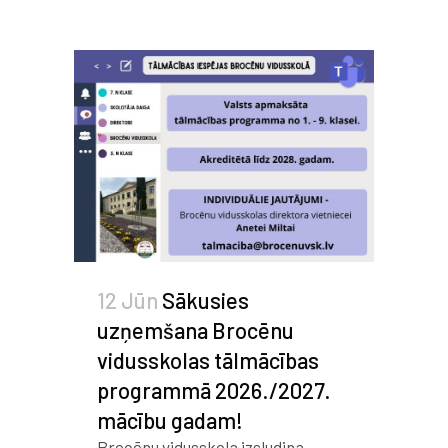
12 Jūn
Sākusies
uzņemšana Brocēnu
vidusskolas tālmācības
programmā 2026./2027.
mācību gadam!
Brocēnu vidusskola izsludina