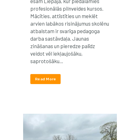
esam Liepājā, kur piedalāmies
profesionālās pilnveides kursos.
Mācīties, attīstīties un meklēt
arvien labākos risinājumus skolēnu
atbalstam ir svarīga pedagoga
darba sastāvdaļa. Jaunas
zināšanas un pieredze palīdz
veidot vēl iekļaujošāku,
saprotošāku...
Read More