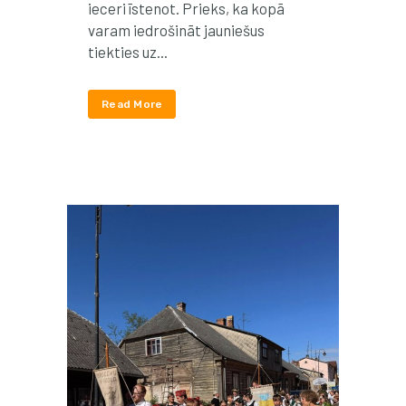
ieceri īstenot. Prieks, ka kopā
varam iedrošināt jauniešus
tiekties uz...
Read More