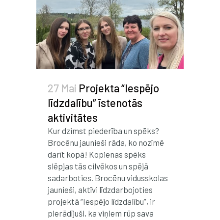
27 Mai
Projekta “Iespējo
līdzdalību” īstenotās
aktivitātes
Kur dzimst piederība un spēks?
Brocēnu jaunieši rāda, ko nozīmē
darīt kopā! Kopienas spēks
slēpjas tās cilvēkos un spējā
sadarboties. Brocēnu vidusskolas
jaunieši, aktīvi līdzdarbojoties
projektā “Iespējo līdzdalību”, ir
pierādījuši, ka viņiem rūp sava