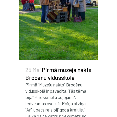
25 Mai
Pirmā muzeja nakts
Brocēnu vidusskolā
Pirmā "Muzeju nakts" Brocēnu
vidusskolā ir pavadīta. Tās tēma
bija" Priekšmetu ceļojumi".
Iedvesmas avots ir Raiņa atziņa
"Arī lupats reiz bij' goda kreklis."
Laika gaitā katrs priekšmets no