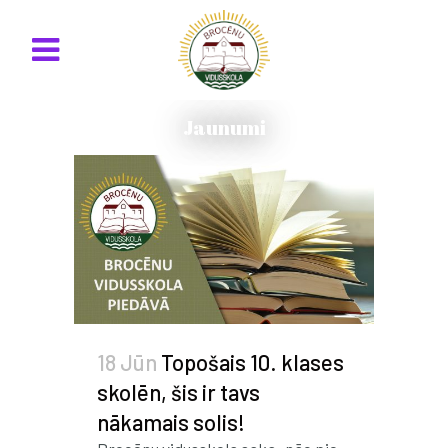
Jaunumi
18 Jūn
Topošais 10. klases
skolēn, šis ir tavs
nākamais solis!