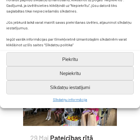
emocijas un kopā būšanas prieks.
Gadījumā, ja izvēlēsieties klikšķināt uz “Nepiekrītu”, jūsu datorā tiks
saglabātas tikai nepieciešamās sīkdatnes.
Sirsnīgs paldies deju skolotājai
Elzai Hāzenai...
Jūs jebkurā laikā varat mainīt savas piekrišanas izvēles, atjauninot sīkdatņu
iestatījumus.
Read More
Iegūt vairāk informācijas par tīmekļvietnē izmantotajām sīkdatnēm varat
klikšķinot uz šīs saites “Sīkdatņu politika”
Piekrītu
Nepiekrītu
Sīkdatņu iestatījumi
Sīkdatņu informācija
29 Mai
Pateicības rītā