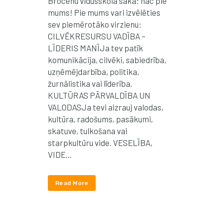
Brocēnu vidusskola saka: nāc pie
mums! Pie mums vari izvēlēties
sev piemērotāko virzienu:
CILVĒKRESURSU VADĪBA –
LĪDERIS MANĪJa tev patīk
komunikācija, cilvēki, sabiedrība,
uzņēmējdarbība, politika,
žurnālistika vai līderība.
KULTŪRAS PĀRVALDĪBA UN
VALODASJa tevi aizrauj valodas,
kultūra, radošums, pasākumi,
skatuve, tulkošana vai
starpkultūru vide. VESELĪBA,
VIDE...
Read More