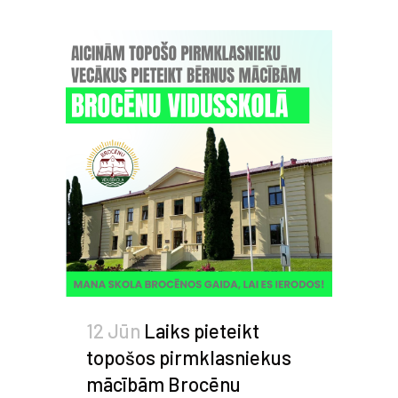
12 Jūn
Laiks pieteikt
topošos pirmklasniekus
mācībām Brocēnu