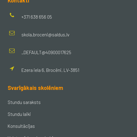
Kontakti
+371 638 656 05
skola.broceni@saldus.lv
_DEFAULT@40900017625
Ezera iela 6, Brocēni, LV-3851
Svarīgākais skolēniem
Stundu saraksts
Stundu laiki
Konsultācijas