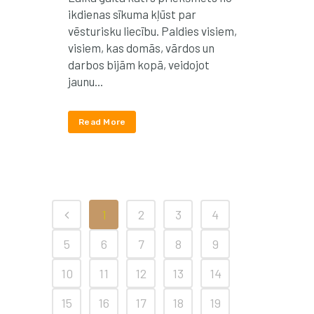
ikdienas sīkuma kļūst par
vēsturisku liecību. Paldies visiem,
visiem, kas domās, vārdos un
darbos bijām kopā, veidojot
jaunu...
Read More
1
2
3
4
5
6
7
8
9
10
11
12
13
14
15
16
17
18
19