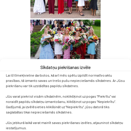
Sīkdatņu piekrišanas izvēle
Lai šī tīmekļvietne darbotos, kā arī mēs spētu izpildīt normatīvo aktu
prasības, tā izmanto savas un trešo pušu nepieciešamās sīkdatnes. Ar Jūsu
piekrišanu var tik uzstādītas papildu sīkdatnes.
Jūs varat piekrist visām sīkdatnēm, noklikšķinot uz pogas “Piekrītu” vai
noraidīt papildu sīkdatņu izmantošanu, klikšķinot uz pogas “Nepiekrītu”.
Gadījumā, ja izvēlēsieties klikšķināt uz “Nepiekrītu”, jūsu datorā tiks
saglabātas tikai nepieciešamās sīkdatnes.
Jūs jebkurā laikā varat mainīt savas piekrišanas izvēles, atjauninot sīkdatņu
iestatījumus.