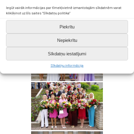
Iegūt vairāk informācijas par tīmekļvietnē izmantotajām sīkdatnēm varat
klikšķinot uz šīs saites “Sīkdatņu politika”
Piekrītu
Nepiekrītu
Sīkdatņu iestatījumi
Sīkdatņu informācija