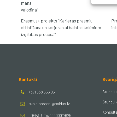
mana
valodiņa”
Erasmus+ projekts “Karjeras prasmju
Pro
attīstīšana un karjeras atbalsts skolēniem
in
izglītības procesā”
Kontakti
Svarīg
Stundu 
+371 638 656 05
Stundu l
skola.broceni@saldus.lv
Konsultā
_DEFAULT@40900017625