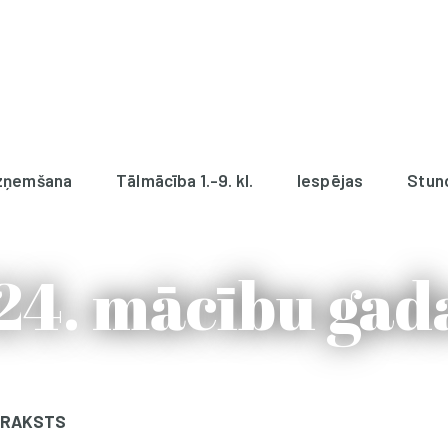
zņemšana
Tālmācība 1.-9. kl.
Iespējas
Stun
24. mācību gada
RAKSTS