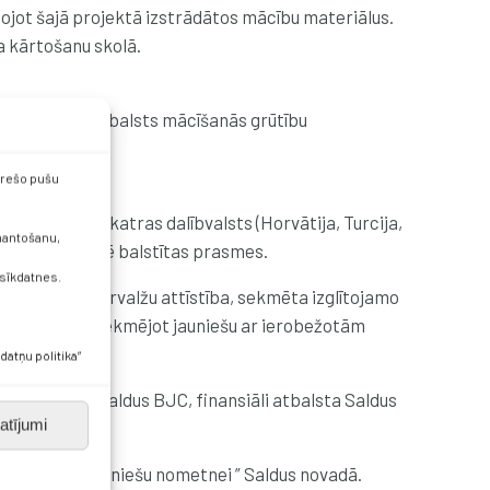
ojot šajā projektā izstrādātos mācību materiālus.
a kārtošanu skolā.
i un sniegts atbalsts mācīšanās grūtību
 trešo pušu
ļināti pētot katras dalībvalsts (Horvātija, Turcija,
zmantošanu,
 dzīves pieredzē balstītas prasmes.
 sīkdatnes.
as iestāžu pašpārvalžu attīstība, sekmēta izglītojamo
, atbalstot un sekmējot jauniešu ar ierobežotām
datņu politika”
ros, to rīko Saldus BJC, finansiāli atbalsta Saldus
atījumi
as bērnu un jauniešu nometnei ” Saldus novadā.