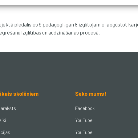
jektā piedalīsies 9 pedagogi, gan 8 izglītojamie, apgūstot kar
tegrēšanu izglītības un audzināšanas procesā.
ākais skolēniem
Seko mums!
saraksts
Facebook
aiki
YouTube
cijas
YouTube