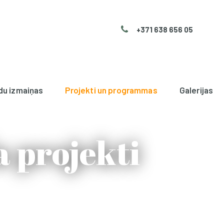
+371 638 656 05
du izmaiņas
Projekti un programmas
Galerijas
 projekti