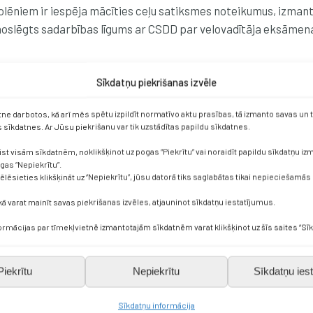
olēniem ir iespēja mācīties ceļu satiksmes noteikumus, izmant
 noslēgts sadarbības līgums ar CSDD par velovadītāja eksāmen
jektā tiek attīstītas izglītojamo pētnieciskās prasmes, talant
Sīkdatņu piekrišanas izvēle
rvarēšanā.
etne darbotos, kā arī mēs spētu izpildīt normatīvo aktu prasības, tā izmanto savas un
sīkdatnes. Ar Jūsu piekrišanu var tik uzstādītas papildu sīkdatnes.
k apgūtas 21. gadsimta prasmes mūsdienīgajā skolas vidē, padzi
ist visām sīkdatnēm, noklikšķinot uz pogas “Piekrītu” vai noraidīt papildu sīkdatņu i
lija, Bulgārija, Latvija) skolu vērtēšanas sistēmu un praktiskā
ogas “Nepiekrītu”.
vēlēsieties klikšķināt uz “Nepiekrītu”, jūsu datorā tiks saglabātas tikai nepieciešamās
enojot izglītojamo iniciatīvu projektu, tiek stiprināta izglītīb
kā varat mainīt savas piekrišanas izvēles, atjauninot sīkdatņu iestatījumus.
īva pilsoniskā līdzdalība un vairota visu izglītojamo labbūtība
spējām iekļaušanu.
formācijas par tīmekļvietnē izmantotajām sīkdatnēm varat klikšķinot uz šīs saites “Sīk
jekts īstenots projektu konkursa „Jaunieši darbībā 2023” ietva
Piekrītu
Nepiekrītu
Sīkdatņu iest
vada pašvaldība.
ldus novada pašvaldības projekts “Atbalsts Ukrainas un Latvij
Sīkdatņu informācija