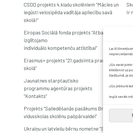
CSDD projekts 4.klašu skolēniem “Mācies un
Sk
iegūsti velosipēda vadītāja apliecību savā
Ir
skolā!”
Eiropas Sociālā fonda projekts “Atbalsts
Pro
izglītojamo
pā
individuālo kompetenču attīstībai”
Lai šī tīmekļvi
nepieciešamās 
Erasmus+ projekts “21.gadsimta prasmes
Tie
Jūs varat piekr
skolā”
Itā
klikšķinot uz p
Gadījumā, ja iz
Jaunatnes starptautisko
Īst
Jūs jebkurā lai
programmu aģentūras projekts
akt
“Kontakts”
ie
Iegūt vairāk in
Projekts “Saliedēšanās pasākums Brocēnu
Pro
vidusskolas skolēnu pašpārvaldei”
no
Ukraiņu un latviešu bērnu nometne “Skaista
Sa