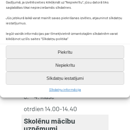
Gadījumā, ja izvēlēsieties klikšķināt uz “Nepiekrītu”, jūsu datorā tiks
saglabātas tikai nepieciešamās sīkdatnes.
otrdiena 19.00-20.30 Teams
Jūs jebkurā laikā varat mainīt savas piekrišanas izvēles, atjauninot sīkdatņu
Sprīdīša ceļojums Eiropā
iestatījumus.
Iegūt vairāk informācijas par tīmekļvietnē izmantotajām sīkdatnēm varat
Inese Lasmane
klikšķinot uz šīs saites “Sīkdatņu politika”
1. – 2. klase
Piekrītu
ceturtdiena 14.00-14.40
Nepiekrītu
Sprīdīša ceļojums Eiropā
Sīkdatņu iestatījumi
Inese Lasmane
Sīkdatņu informācija
3. – 4. klase
otrdien 14.00-14.40
Skolēnu mācību
uzņēmumi