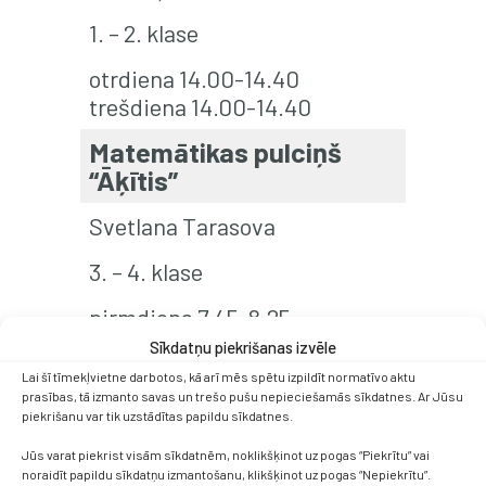
1. – 2. klase
otrdiena 14.00-14.40
trešdiena 14.00-14.40
Matemātikas pulciņš
“Āķītis”
Svetlana Tarasova
3. – 4. klase
pirmdiena 7.45-8.25
trešdiena 7.45-8.25
Sīkdatņu piekrišanas izvēle
Lai šī tīmekļvietne darbotos, kā arī mēs spētu izpildīt normatīvo aktu
Valodiņas pasaulē
prasības, tā izmanto savas un trešo pušu nepieciešamās sīkdatnes. Ar Jūsu
piekrišanu var tik uzstādītas papildu sīkdatnes.
Solvita Ivanova
Jūs varat piekrist visām sīkdatnēm, noklikšķinot uz pogas “Piekrītu” vai
noraidīt papildu sīkdatņu izmantošanu, klikšķinot uz pogas “Nepiekrītu”.
1. – 6. klase