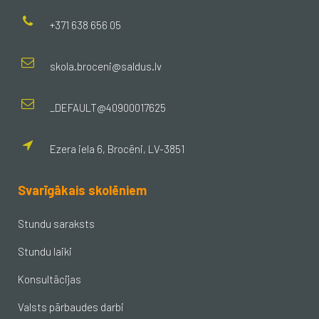
+371 638 656 05
skola.broceni@saldus.lv
_DEFAULT@40900017625
Ezera iela 6, Brocēni, LV-3851
Svarīgākais skolēniem
Stundu saraksts
Stundu laiki
Konsultācijas
Valsts pārbaudes darbi