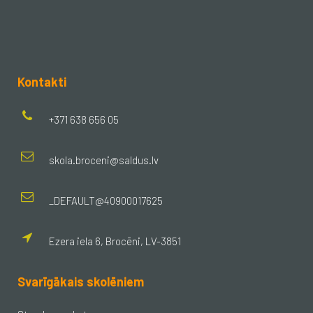
Kontakti
+371 638 656 05
skola.broceni@saldus.lv
_DEFAULT@40900017625
Ezera iela 6, Brocēni, LV-3851
Svarīgākais skolēniem