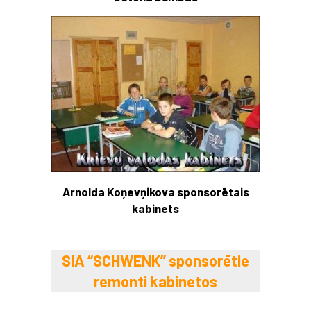
Arnolda Koņevņikova sponsorētais
kabinets
SIA “SCHWENK” sponsorētie
remonti kabinetos