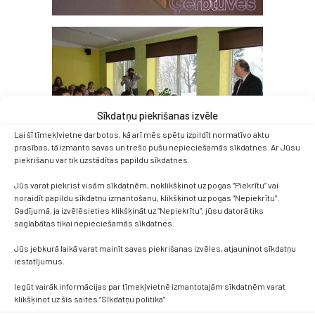
Sīkdatņu piekrišanas izvēle
Lai šī tīmekļvietne darbotos, kā arī mēs spētu izpildīt normatīvo aktu
prasības, tā izmanto savas un trešo pušu nepieciešamās sīkdatnes. Ar Jūsu
piekrišanu var tik uzstādītas papildu sīkdatnes.
Jūs varat piekrist visām sīkdatnēm, noklikšķinot uz pogas “Piekrītu” vai
noraidīt papildu sīkdatņu izmantošanu, klikšķinot uz pogas “Nepiekrītu”.
Gadījumā, ja izvēlēsieties klikšķināt uz “Nepiekrītu”, jūsu datorā tiks
saglabātas tikai nepieciešamās sīkdatnes.
Jūs jebkurā laikā varat mainīt savas piekrišanas izvēles, atjauninot sīkdatņu
iestatījumus.
Iegūt vairāk informācijas par tīmekļvietnē izmantotajām sīkdatnēm varat
klikšķinot uz šīs saites “Sīkdatņu politika”