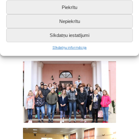
Piekrītu
Nepiekrītu
Sīkdatņu iestatījumi
Sadarbības partneris –
Tostamā vidusskolas Igaunijā
Sīkdatņu informācija