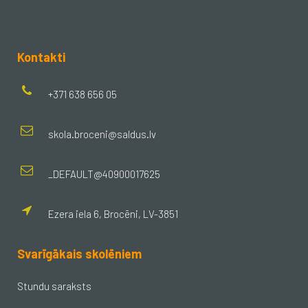
Kontakti
+371 638 656 05
skola.broceni@saldus.lv
_DEFAULT@40900017625
Ezera iela 6, Brocēni, LV-3851
Svarīgākais skolēniem
Stundu saraksts