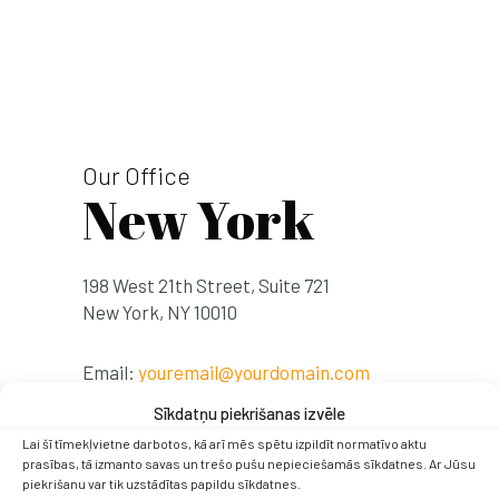
Our Office
New York
198 West 21th Street, Suite 721
New York, NY 10010
Email:
youremail@yourdomain.com
Phone: +88 (0) 101 0000 000
Sīkdatņu piekrišanas izvēle
Lai šī tīmekļvietne darbotos, kā arī mēs spētu izpildīt normatīvo aktu
prasības, tā izmanto savas un trešo pušu nepieciešamās sīkdatnes. Ar Jūsu
piekrišanu var tik uzstādītas papildu sīkdatnes.