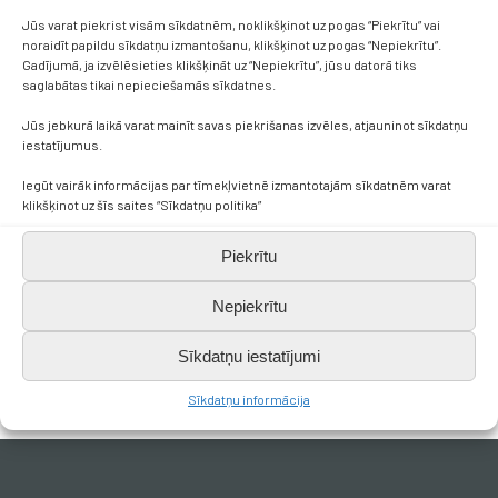
Jūs varat piekrist visām sīkdatnēm, noklikšķinot uz pogas “Piekrītu” vai
noraidīt papildu sīkdatņu izmantošanu, klikšķinot uz pogas “Nepiekrītu”.
Gadījumā, ja izvēlēsieties klikšķināt uz “Nepiekrītu”, jūsu datorā tiks
saglabātas tikai nepieciešamās sīkdatnes.
Jūs jebkurā laikā varat mainīt savas piekrišanas izvēles, atjauninot sīkdatņu
iestatījumus.
Iegūt vairāk informācijas par tīmekļvietnē izmantotajām sīkdatnēm varat
klikšķinot uz šīs saites “Sīkdatņu politika”
Piekrītu
Nepiekrītu
Sīkdatņu iestatījumi
Sīkdatņu informācija