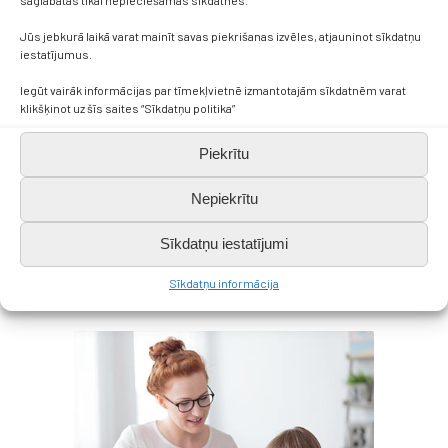
Jūs jebkurā laikā varat mainīt savas piekrišanas izvēles, atjauninot sīkdatņu
iestatījumus.
Iegūt vairāk informācijas par tīmekļvietnē izmantotajām sīkdatnēm varat
klikšķinot uz šīs saites “Sīkdatņu politika”
Any Age Courses
Piekrītu
Quo novum consul dolores ad, pro te ludus
Nepiekrītu
aliquam. Mea ne quidam nonumes, eam et
legere fuisset explicari, per an cibo
Sīkdatņu iestatījumi
omnes nominati. Usu vidisse.
Sīkdatņu informācija