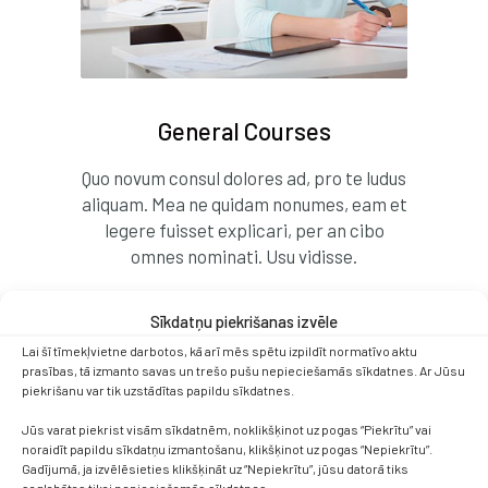
General Courses
Quo novum consul dolores ad, pro te ludus
aliquam. Mea ne quidam nonumes, eam et
legere fuisset explicari, per an cibo
omnes nominati. Usu vidisse.
Sīkdatņu piekrišanas izvēle
Lai šī tīmekļvietne darbotos, kā arī mēs spētu izpildīt normatīvo aktu
prasības, tā izmanto savas un trešo pušu nepieciešamās sīkdatnes. Ar Jūsu
piekrišanu var tik uzstādītas papildu sīkdatnes.
Jūs varat piekrist visām sīkdatnēm, noklikšķinot uz pogas “Piekrītu” vai
noraidīt papildu sīkdatņu izmantošanu, klikšķinot uz pogas “Nepiekrītu”.
Gadījumā, ja izvēlēsieties klikšķināt uz “Nepiekrītu”, jūsu datorā tiks
saglabātas tikai nepieciešamās sīkdatnes.