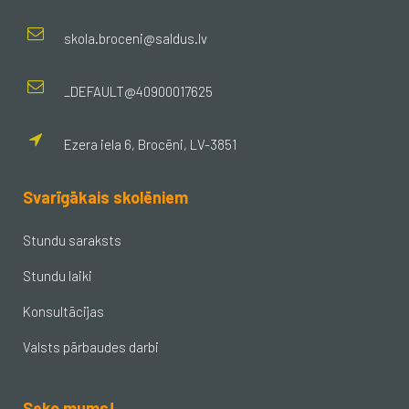
skola.broceni@saldus.lv
_DEFAULT@40900017625
Ezera iela 6, Brocēni, LV-3851
Svarīgākais skolēniem
Stundu saraksts
Stundu laiki
Konsultācijas
Valsts pārbaudes darbi
Seko mums!