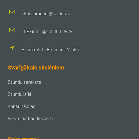
skola.broceni@saldus.lv
_DEFAULT@40900017625
Ezera iela 6, Brocēni, LV-3851
Svarīgākais skolēniem
Stundu saraksts
Stundu laiki
Konsultācijas
Valsts pārbaudes darbi