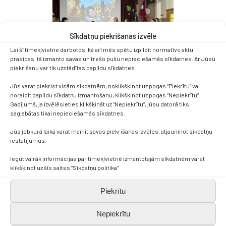
Sīkdatņu piekrišanas izvēle
Lai šī tīmekļvietne darbotos, kā arī mēs spētu izpildīt normatīvo aktu
prasības, tā izmanto savas un trešo pušu nepieciešamās sīkdatnes. Ar Jūsu
piekrišanu var tik uzstādītas papildu sīkdatnes.
Jūs varat piekrist visām sīkdatnēm, noklikšķinot uz pogas “Piekrītu” vai
noraidīt papildu sīkdatņu izmantošanu, klikšķinot uz pogas “Nepiekrītu”.
Gadījumā, ja izvēlēsieties klikšķināt uz “Nepiekrītu”, jūsu datorā tiks
saglabātas tikai nepieciešamās sīkdatnes.
Jūs jebkurā laikā varat mainīt savas piekrišanas izvēles, atjauninot sīkdatņu
iestatījumus.
Iegūt vairāk informācijas par tīmekļvietnē izmantotajām sīkdatnēm varat
klikšķinot uz šīs saites “Sīkdatņu politika”
Piekrītu
Nepiekrītu