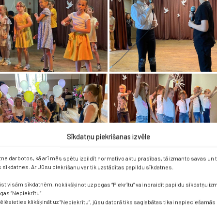
Sīkdatņu piekrišanas izvēle
etne darbotos, kā arī mēs spētu izpildīt normatīvo aktu prasības, tā izmanto savas un
sīkdatnes. Ar Jūsu piekrišanu var tik uzstādītas papildu sīkdatnes.
ist visām sīkdatnēm, noklikšķinot uz pogas “Piekrītu” vai noraidīt papildu sīkdatņu i
ogas “Nepiekrītu”.
vēlēsieties klikšķināt uz “Nepiekrītu”, jūsu datorā tiks saglabātas tikai nepieciešamās