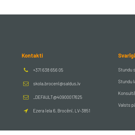
Kontakti
Svarīg
Stundu 
+371 638 656 05
Stundu l
skola.broceni@saldus.lv
Konsultā
_DEFAULT@40900017625
Valsts p
Ezera iela 6, Brocēni, LV-3851