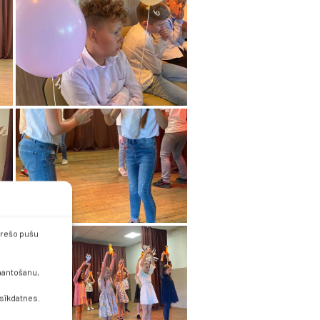
 trešo pušu
zmantošanu,
 sīkdatnes.