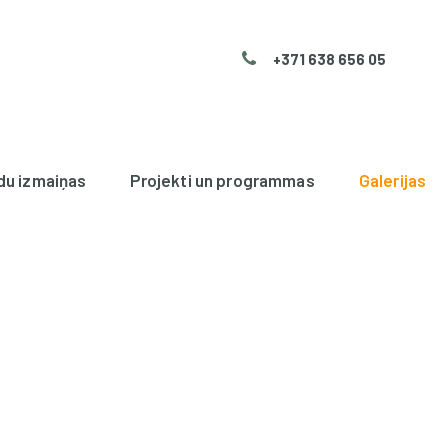
+371 638 656 05
du izmaiņas
Projekti un programmas
Galerijas