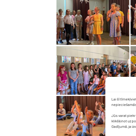
Lai šī tīmekļvi
nepieciešamās 
Jūs varat piekr
klikšķinot uz p
Gadījumā, ja iz