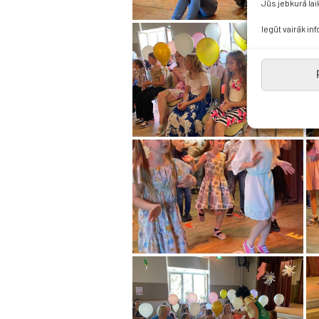
Jūs jebkurā lai
Iegūt vairāk in