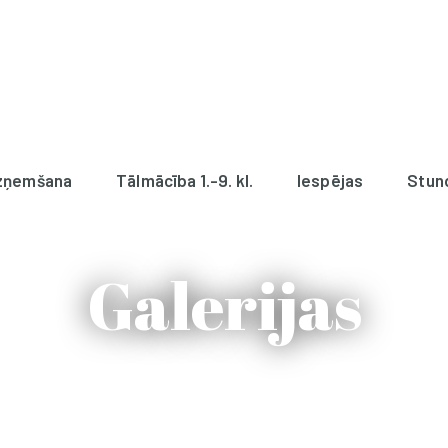
zņemšana
Tālmācība 1.-9. kl.
Iespējas
Stun
Galerijas