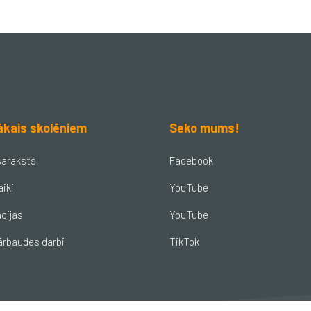
ākais skolēniem
Seko mums!
saraksts
Facebook
aiki
YouTube
cijas
YouTube
ārbaudes darbi
TikTok