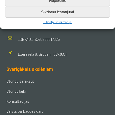
Nepiekrītu
+371 638 656 05
Sīkdatņu iestatījumi
Sīkdatņu informācija
skola.broceni@saldus.lv
_DEFAULT@40900017625
Ezera iela 6, Brocēni, LV-3851
Svarīgākais skolēniem
Stundu saraksts
Stundu laiki
Konsultācijas
Valsts pārbaudes darbi