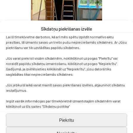
Sīkdatņu piekrišanas izvēle
Lai šī tīmekļvietne darbotos, kā arī mēs spētu izpildīt normatīvo aktu
prasības, tā izmanto savas un trešo pušu nepieciešamās sīkdatnes. Ar Jūsu
piekrišanu var tik uzstādītas papildu sīkdatnes.
Jūs varat piekrist visām sīkdatnēm, noklikšķinot uz pogas “Piekrītu” vai
noraidīt papildu sīkdatņu izmantošanu, klikšķinot uz pogas “Nepiekrītu”.
Gadījumā, ja izvēlēsieties klikšķināt uz “Nepiekrītu”, jūsu datorā tiks
saglabātas tikai nepieciešamās sīkdatnes.
Jūs jebkurā laikā varat mainīt savas piekrišanas izvēles, atjauninot sīkdatņu
iestatījumus.
Iegūt vairāk informācijas par tīmekļvietnē izmantotajām sīkdatnēm varat
klikšķinot uz šīs saites “Sīkdatņu politika”
Piekrītu
Kontakti