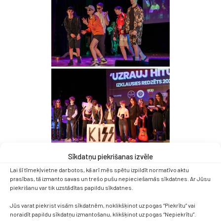
Sīkdatņu piekrišanas izvēle
Lai šī tīmekļvietne darbotos, kā arī mēs spētu izpildīt normatīvo aktu
prasības, tā izmanto savas un trešo pušu nepieciešamās sīkdatnes. Ar Jūsu
piekrišanu var tik uzstādītas papildu sīkdatnes.
Jūs varat piekrist visām sīkdatnēm, noklikšķinot uz pogas “Piekrītu” vai
noraidīt papildu sīkdatņu izmantošanu, klikšķinot uz pogas “Nepiekrītu”.