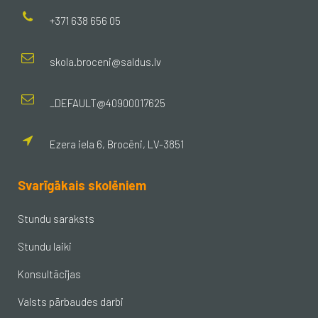
+371 638 656 05
skola.broceni@saldus.lv
_DEFAULT@40900017625
Ezera iela 6, Brocēni, LV-3851
Svarīgākais skolēniem
Stundu saraksts
Stundu laiki
Konsultācijas
Valsts pārbaudes darbi