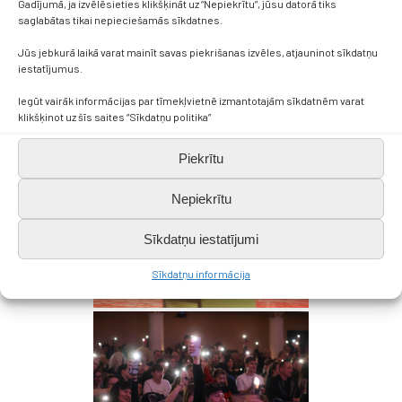
Gadījumā, ja izvēlēsieties klikšķināt uz “Nepiekrītu”, jūsu datorā tiks
saglabātas tikai nepieciešamās sīkdatnes.
Jūs jebkurā laikā varat mainīt savas piekrišanas izvēles, atjauninot sīkdatņu
iestatījumus.
Iegūt vairāk informācijas par tīmekļvietnē izmantotajām sīkdatnēm varat
klikšķinot uz šīs saites “Sīkdatņu politika”
Piekrītu
Nepiekrītu
Sīkdatņu iestatījumi
Sīkdatņu informācija