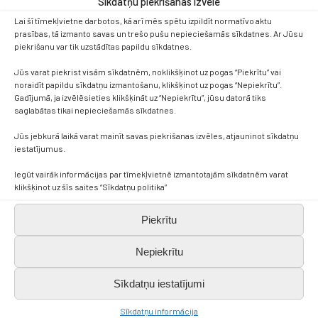
Sīkdatņu piekrišanas izvēle
Lai šī tīmekļvietne darbotos, kā arī mēs spētu izpildīt normatīvo aktu
prasības, tā izmanto savas un trešo pušu nepieciešamās sīkdatnes. Ar Jūsu
piekrišanu var tik uzstādītas papildu sīkdatnes.
Jūs varat piekrist visām sīkdatnēm, noklikšķinot uz pogas “Piekrītu” vai
noraidīt papildu sīkdatņu izmantošanu, klikšķinot uz pogas “Nepiekrītu”.
Gadījumā, ja izvēlēsieties klikšķināt uz “Nepiekrītu”, jūsu datorā tiks
saglabātas tikai nepieciešamās sīkdatnes.
Jūs jebkurā laikā varat mainīt savas piekrišanas izvēles, atjauninot sīkdatņu
iestatījumus.
Kontakti
Iegūt vairāk informācijas par tīmekļvietnē izmantotajām sīkdatnēm varat
klikšķinot uz šīs saites “Sīkdatņu politika”
+371 638 656 05
Piekrītu
skola.broceni@saldus.lv
Nepiekrītu
Sīkdatņu iestatījumi
_DEFAULT@40900017625
Sīkdatņu informācija