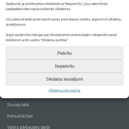
Gadījumā, ja izvēlēsieties klikšķināt uz “Nepiekrītu”, jūsu datorā tiks
saglabātas tikai nepieciešamās sīkdatnes.
+371 638 656 05
Jūs jebkurā laikā varat mainīt savas piekrišanas izvēles, atjauninot sīkdatņu
iestatījumus.
skola.broceni@saldus.lv
Iegūt vairāk informācijas par tīmekļvietnē izmantotajām sīkdatnēm varat
klikšķinot uz šīs saites “Sīkdatņu politika”
_DEFAULT@40900017625
Piekrītu
Ezera iela 6, Brocēni, LV-3851
Nepiekrītu
Sīkdatņu iestatījumi
Svarīgākais skolēniem
Sīkdatņu informācija
Stundu saraksts
Stundu laiki
Konsultācijas
Valsts pārbaudes darbi