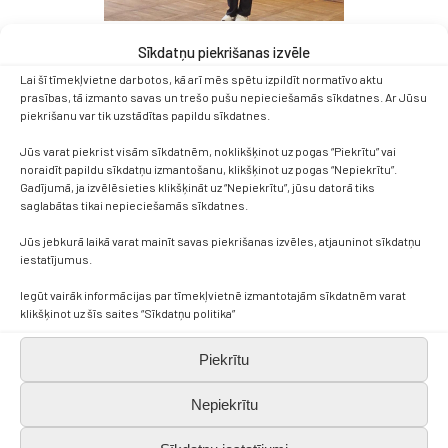
Sīkdatņu piekrišanas izvēle
Lai šī tīmekļvietne darbotos, kā arī mēs spētu izpildīt normatīvo aktu
prasības, tā izmanto savas un trešo pušu nepieciešamās sīkdatnes. Ar Jūsu
piekrišanu var tik uzstādītas papildu sīkdatnes.
Jūs varat piekrist visām sīkdatnēm, noklikšķinot uz pogas “Piekrītu” vai
noraidīt papildu sīkdatņu izmantošanu, klikšķinot uz pogas “Nepiekrītu”.
Gadījumā, ja izvēlēsieties klikšķināt uz “Nepiekrītu”, jūsu datorā tiks
saglabātas tikai nepieciešamās sīkdatnes.
Jūs jebkurā laikā varat mainīt savas piekrišanas izvēles, atjauninot sīkdatņu
iestatījumus.
Iegūt vairāk informācijas par tīmekļvietnē izmantotajām sīkdatnēm varat
klikšķinot uz šīs saites “Sīkdatņu politika”
Piekrītu
Nepiekrītu