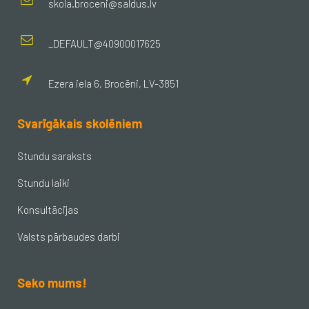
skola.broceni@saldus.lv
_DEFAULT@40900017625
Ezera iela 6, Brocēni, LV-3851
Svarīgākais skolēniem
Stundu saraksts
Stundu laiki
Konsultācijas
Valsts pārbaudes darbi
Seko mums!