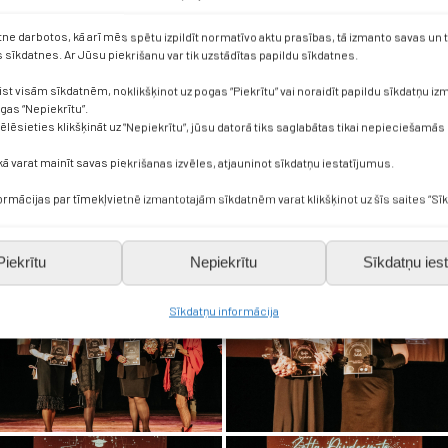
etne darbotos, kā arī mēs spētu izpildīt normatīvo aktu prasības, tā izmanto savas un
sīkdatnes. Ar Jūsu piekrišanu var tik uzstādītas papildu sīkdatnes.
ist visām sīkdatnēm, noklikšķinot uz pogas “Piekrītu” vai noraidīt papildu sīkdatņu i
ogas “Nepiekrītu”.
vēlēsieties klikšķināt uz “Nepiekrītu”, jūsu datorā tiks saglabātas tikai nepieciešamās
kā varat mainīt savas piekrišanas izvēles, atjauninot sīkdatņu iestatījumus.
formācijas par tīmekļvietnē izmantotajām sīkdatnēm varat klikšķinot uz šīs saites “Sīk
Piekrītu
Nepiekrītu
Sīkdatņu iest
Sīkdatņu informācija