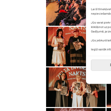
Lai šī tīmekļvi
nepieciešamās 
Jūs varat piekr
klikšķinot uz p
Gadījumā, ja iz
Jūs jebkurā lai
Iegūt vairāk in