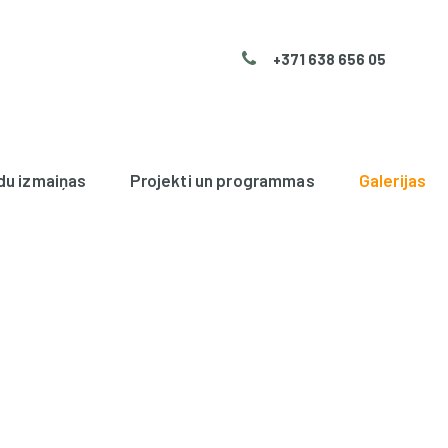
+371 638 656 05
du izmaiņas
Projekti un programmas
Galerijas