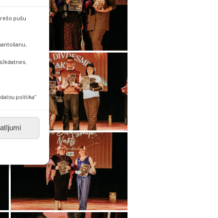
 trešo pušu
zmantošanu,
 sīkdatnes.
datņu politika”
atījumi