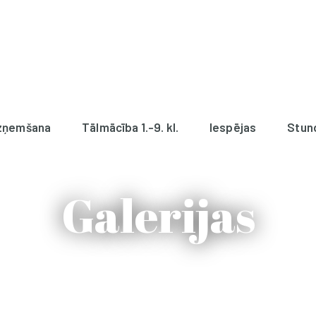
zņemšana
Tālmācība 1.-9. kl.
Iespējas
Stun
Galerijas