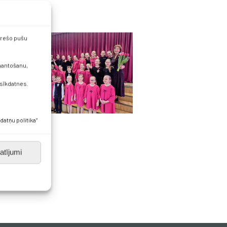
 trešo pušu
zmantošanu,
 sīkdatnes.
datņu politika”
atījumi