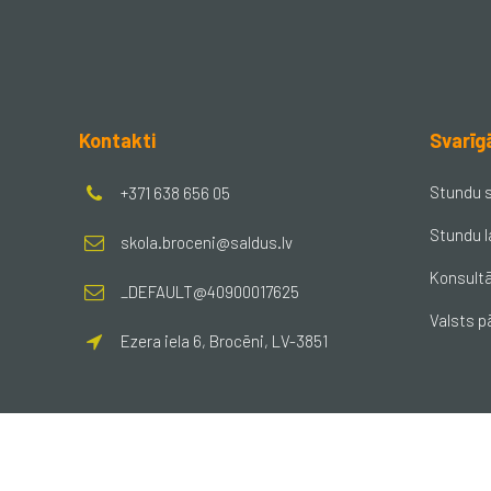
Kontakti
Svarīg
Stundu 
+371 638 656 05
Stundu l
skola.broceni@saldus.lv
Konsultā
_DEFAULT@40900017625
Valsts p
Ezera iela 6, Brocēni, LV-3851