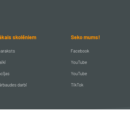
ākais skolēniem
Seko mums!
saraksts
Facebook
aiki
YouTube
cijas
YouTube
ārbaudes darbi
TikTok