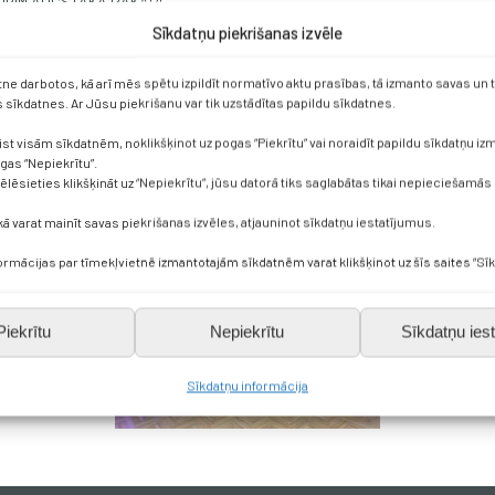
U KORIM AUGSTĀKĀ PAKĀPE
Sīkdatņu piekrišanas izvēle
etne darbotos, kā arī mēs spētu izpildīt normatīvo aktu prasības, tā izmanto savas un
sīkdatnes. Ar Jūsu piekrišanu var tik uzstādītas papildu sīkdatnes.
ist visām sīkdatnēm, noklikšķinot uz pogas “Piekrītu” vai noraidīt papildu sīkdatņu i
ogas “Nepiekrītu”.
vēlēsieties klikšķināt uz “Nepiekrītu”, jūsu datorā tiks saglabātas tikai nepieciešamās
kā varat mainīt savas piekrišanas izvēles, atjauninot sīkdatņu iestatījumus.
formācijas par tīmekļvietnē izmantotajām sīkdatnēm varat klikšķinot uz šīs saites “Sīk
Piekrītu
Nepiekrītu
Sīkdatņu iest
Sīkdatņu informācija