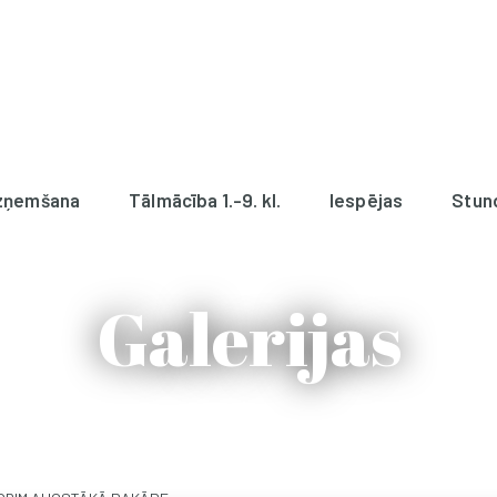
zņemšana
Tālmācība 1.-9. kl.
Iespējas
Stun
Galerijas