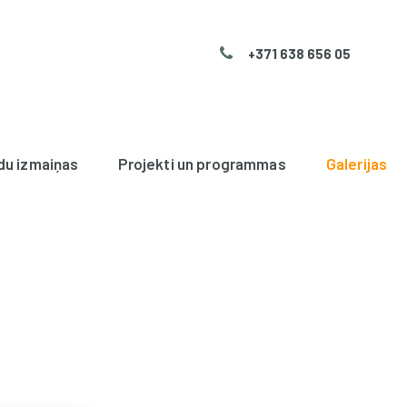
+371 638 656 05
du izmaiņas
Projekti un programmas
Galerijas