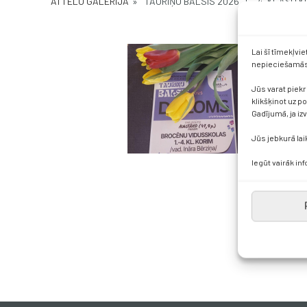
ATTĒLU GALERIJA
»
“TAURIŅU BALSIS 2026” 1. - 4. KLAŠ
Lai šī tīmekļvi
nepieciešamās 
Jūs varat piekr
klikšķinot uz p
Gadījumā, ja iz
Jūs jebkurā lai
Iegūt vairāk in