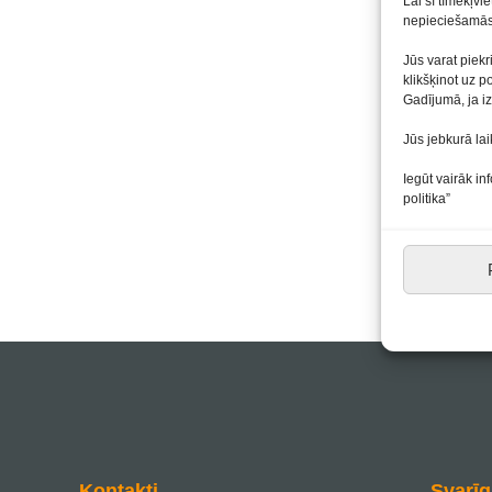
Lai šī tīmekļvi
nepieciešamās 
Jūs varat piekr
klikšķinot uz p
Gadījumā, ja iz
Jūs jebkurā lai
Iegūt vairāk in
politika”
Kontakti
Svarīg