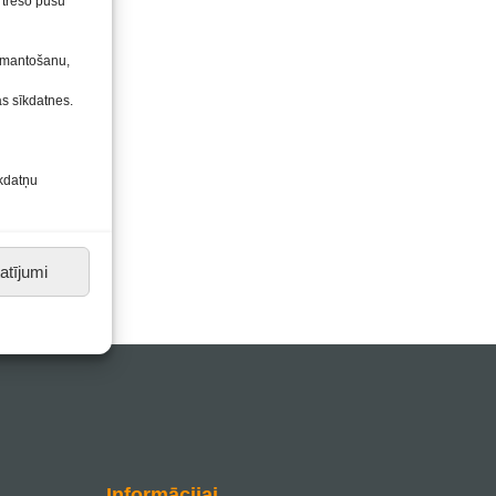
n trešo pušu
izmantošanu,
ās sīkdatnes.
īkdatņu
atījumi
Informācijai