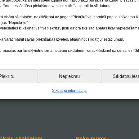
etne darbotos, kā arī mēs spētu izpildīt normatīvo aktu prasības, tā izmanto savas u
sīkdatnes. Ar Jūsu piekrišanu var tik uzstādītas papildu sīkdatnes.
ist visām sīkdatnēm, noklikšķinot uz pogas “Piekrītu” vai noraidīt papildu sīkdatņu 
ogas “Nepiekrītu”.
vēlēsieties klikšķināt uz “Nepiekrītu”, jūsu datorā tiks saglabātas tikai nepieciešam
kā varat mainīt savas piekrišanas izvēles, atjauninot sīkdatņu iestatījumus.
formācijas par tīmekļvietnē izmantotajām sīkdatnēm varat klikšķinot uz šīs saites “S
Piekrītu
Nepiekrītu
Sīkdatņu iest
Sīkdatņu informācija
ākais skolēniem
Seko mums!