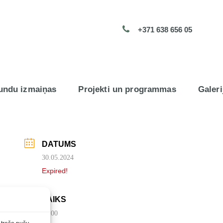
+371 638 656 05
undu izmaiņas
Projekti un programmas
Galeri
DATUMS
30.05.2024
Expired!
LAIKS
10:00