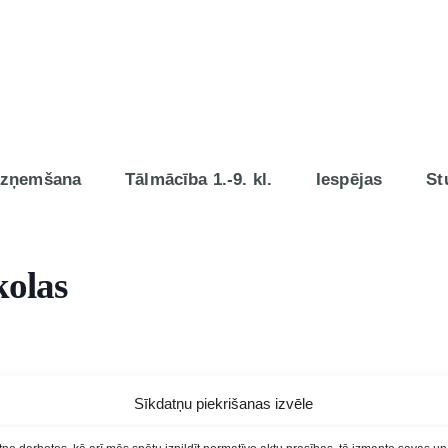
zņemšana
Tālmācība 1.-9. kl.
Iespējas
St
kolas
Sīkdatņu piekrišanas izvēle