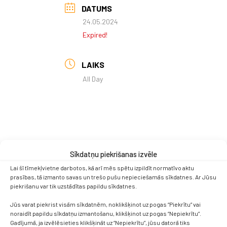
DATUMS
24.05.2024
Expired!
LAIKS
All Day
Sīkdatņu piekrišanas izvēle
Lai šī tīmekļvietne darbotos, kā arī mēs spētu izpildīt normatīvo aktu
prasības, tā izmanto savas un trešo pušu nepieciešamās sīkdatnes. Ar Jūsu
piekrišanu var tik uzstādītas papildu sīkdatnes.
Jūs varat piekrist visām sīkdatnēm, noklikšķinot uz pogas “Piekrītu” vai
noraidīt papildu sīkdatņu izmantošanu, klikšķinot uz pogas “Nepiekrītu”.
Gadījumā, ja izvēlēsieties klikšķināt uz “Nepiekrītu”, jūsu datorā tiks