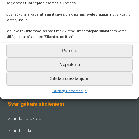
saglabātas tikai nepieciešamās sīkdatnes.
Kontakti
Jūs jebkurā laikā varat mainīt savas piekrišanas izvēles, atjauninot sīkdatņu
iestatījumus.
Iegūt vairāk informācijas par tīmekļvietnē izmantotajām sīkdatnēm varat
+371 638 656 05
klikšķinot uz šīs saites “Sīkdatņu politika”
skola.broceni@saldus.lv
Piekrītu
Nepiekrītu
_DEFAULT@40900017625
Sīkdatņu iestatījumi
Ezera iela 6, Brocēni, LV-3851
Sīkdatņu informācija
Svarīgākais skolēniem
Stundu saraksts
Stundu laiki