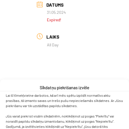
DATUMS
31.05.2024
Expired!
LAIKS
All Day
Sīkdatņu piekrišanas izvēle
Lai šī tīmekļvietne darbotos, kā arī mēs spētu izpildīt normatīvo aktu
prasības, tā izmanto savas un trešo pušu nepieciešamās sīkdatnes. Ar Jūsu
piekrišanu var tik uzstādītas papildu sīkdatnes.
Jūs varat piekrist visām sīkdatnēm, noklikšķinot uz pogas “Piekrītu” vai
noraidīt papildu sīkdatņu izmantošanu, klikšķinot uz pogas “Nepiekrītu”.
Gadījumā, ja izvēlēsieties klikšķināt uz “Nepiekrītu”, jūsu datorā tiks