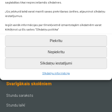
saglabātas tikai nepieciešamās sīkdatnes.
Kontakti
Jūs jebkurā laikā varat mainīt savas piekrišanas izvēles, atjauninot sīkdatņu
iestatījumus.
Iegūt vairāk informācijas par tīmekļvietnē izmantotajām sīkdatnēm varat
+371 638 656 05
klikšķinot uz šīs saites “Sīkdatņu politika”
skola.broceni@saldus.lv
Piekrītu
Nepiekrītu
_DEFAULT@40900017625
Sīkdatņu iestatījumi
Ezera iela 6, Brocēni, LV-3851
Sīkdatņu informācija
Svarīgākais skolēniem
Stundu saraksts
Stundu laiki