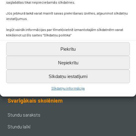
saglabātas tikai nepieciešamās sīkdatnes.
Kontakti
Jūs jebkurā laikā varat mainīt savas piekrišanas izvēles, atjauninot sīkdatņu
iestatījumus.
Iegūt vairāk informācijas par tīmekļvietnē izmantotajām sīkdatnēm varat
+371 638 656 05
klikšķinot uz šīs saites “Sīkdatņu politika”
skola.broceni@saldus.lv
Piekrītu
Nepiekrītu
_DEFAULT@40900017625
Sīkdatņu iestatījumi
Ezera iela 6, Brocēni, LV-3851
Sīkdatņu informācija
Svarīgākais skolēniem
Stundu saraksts
Stundu laiki