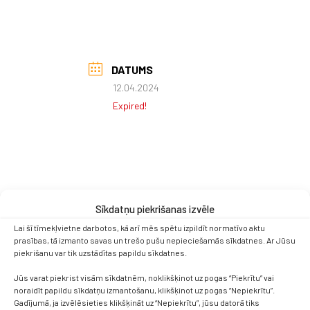
DATUMS
12.04.2024
Expired!
Sīkdatņu piekrišanas izvēle
Lai šī tīmekļvietne darbotos, kā arī mēs spētu izpildīt normatīvo aktu
prasības, tā izmanto savas un trešo pušu nepieciešamās sīkdatnes. Ar Jūsu
piekrišanu var tik uzstādītas papildu sīkdatnes.
Jūs varat piekrist visām sīkdatnēm, noklikšķinot uz pogas “Piekrītu” vai
noraidīt papildu sīkdatņu izmantošanu, klikšķinot uz pogas “Nepiekrītu”.
Gadījumā, ja izvēlēsieties klikšķināt uz “Nepiekrītu”, jūsu datorā tiks