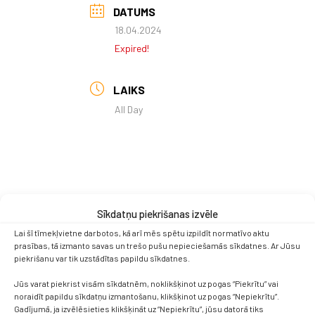
DATUMS
18.04.2024
Expired!
LAIKS
All Day
Sīkdatņu piekrišanas izvēle
Lai šī tīmekļvietne darbotos, kā arī mēs spētu izpildīt normatīvo aktu
prasības, tā izmanto savas un trešo pušu nepieciešamās sīkdatnes. Ar Jūsu
piekrišanu var tik uzstādītas papildu sīkdatnes.
Jūs varat piekrist visām sīkdatnēm, noklikšķinot uz pogas “Piekrītu” vai
noraidīt papildu sīkdatņu izmantošanu, klikšķinot uz pogas “Nepiekrītu”.
Gadījumā, ja izvēlēsieties klikšķināt uz “Nepiekrītu”, jūsu datorā tiks