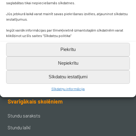
saglabātas tikai nepieciešamās sīkdatnes.
Kontakti
Jūs jebkurā laikā varat mainīt savas piekrišanas izvēles, atjauninot sīkdatņu
iestatījumus.
Iegūt vairāk informācijas par tīmekļvietnē izmantotajām sīkdatnēm varat
+371 638 656 05
klikšķinot uz šīs saites “Sīkdatņu politika”
skola.broceni@saldus.lv
Piekrītu
Nepiekrītu
_DEFAULT@40900017625
Sīkdatņu iestatījumi
Ezera iela 6, Brocēni, LV-3851
Sīkdatņu informācija
Svarīgākais skolēniem
Stundu saraksts
Stundu laiki