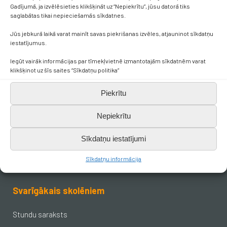
Gadījumā, ja izvēlēsieties klikšķināt uz “Nepiekrītu”, jūsu datorā tiks
saglabātas tikai nepieciešamās sīkdatnes.
Jūs jebkurā laikā varat mainīt savas piekrišanas izvēles, atjauninot sīkdatņu
iestatījumus.
Kontakti
Iegūt vairāk informācijas par tīmekļvietnē izmantotajām sīkdatnēm varat
klikšķinot uz šīs saites “Sīkdatņu politika”
+371 638 656 05
Piekrītu
skola.broceni@saldus.lv
Nepiekrītu
_DEFAULT@40900017625
Sīkdatņu iestatījumi
Sīkdatņu informācija
Ezera iela 6, Brocēni, LV-3851
Svarīgākais skolēniem
Stundu saraksts