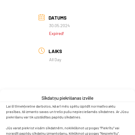
DATUMS
30.05.2024
Expired!
LAIKS
All Day
Sīkdatņu piekrišanas izvēle
Lai šī tīmekļvietne darbotos, kā arī mēs spētu izpildīt normatīvo aktu
prasības, tā izmanto savas un trešo pušu nepieciešamās sīkdatnes. Ar Jūsu
piekrišanu var tik uzstādītas papildu sīkdatnes.
Jūs varat piekrist visām sīkdatnēm, noklikšķinot uz pogas “Piekrītu” vai
noraidīt papildu sīkdatņu izmantošanu, klikšķinot uz pogas “Nepiekrītu”.