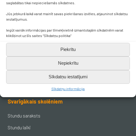
saglabātas tikai nepieciešamās sīkdatnes.
Kontakti
Jūs jebkurā laikā varat mainīt savas piekrišanas izvēles, atjauninot sīkdatņu
iestatījumus.
Iegūt vairāk informācijas par tīmekļvietnē izmantotajām sīkdatnēm varat
+371 638 656 05
klikšķinot uz šīs saites “Sīkdatņu politika”
skola.broceni@saldus.lv
Piekrītu
Nepiekrītu
_DEFAULT@40900017625
Sīkdatņu iestatījumi
Ezera iela 6, Brocēni, LV-3851
Sīkdatņu informācija
Svarīgākais skolēniem
Stundu saraksts
Stundu laiki