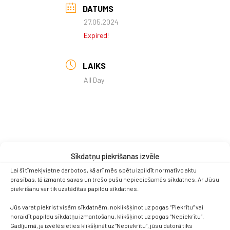
DATUMS
27.05.2024
Expired!
LAIKS
All Day
Sīkdatņu piekrišanas izvēle
Lai šī tīmekļvietne darbotos, kā arī mēs spētu izpildīt normatīvo aktu
prasības, tā izmanto savas un trešo pušu nepieciešamās sīkdatnes. Ar Jūsu
piekrišanu var tik uzstādītas papildu sīkdatnes.
Jūs varat piekrist visām sīkdatnēm, noklikšķinot uz pogas “Piekrītu” vai
noraidīt papildu sīkdatņu izmantošanu, klikšķinot uz pogas “Nepiekrītu”.
Gadījumā, ja izvēlēsieties klikšķināt uz “Nepiekrītu”, jūsu datorā tiks