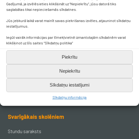
Gadījumā, ja izvēlēsieties klikšķināt uz “Nepiekrītu”, jūsu datorā tiks
saglabātas tikai nepieciešamās sīkdatnes.
Jūs jebkurā laikā varat mainīt savas piekrišanas izvēles, atjauninot sīkdatņu
iestatījumus.
Kontakti
Iegūt vairāk informācijas par tīmekļvietnē izmantotajām sīkdatnēm varat
klikšķinot uz šīs saites “Sīkdatņu politika”
+371 638 656 05
Piekrītu
skola.broceni@saldus.lv
Nepiekrītu
_DEFAULT@40900017625
Sīkdatņu iestatījumi
Sīkdatņu informācija
Ezera iela 6, Brocēni, LV-3851
Svarīgākais skolēniem
Stundu saraksts