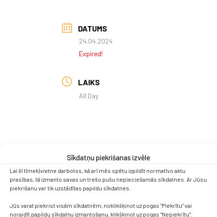
DATUMS
24.04.2024
Expired!
LAIKS
All Day
Sīkdatņu piekrišanas izvēle
Lai šī tīmekļvietne darbotos, kā arī mēs spētu izpildīt normatīvo aktu
prasības, tā izmanto savas un trešo pušu nepieciešamās sīkdatnes. Ar Jūsu
piekrišanu var tik uzstādītas papildu sīkdatnes.
Jūs varat piekrist visām sīkdatnēm, noklikšķinot uz pogas “Piekrītu” vai
noraidīt papildu sīkdatņu izmantošanu, klikšķinot uz pogas “Nepiekrītu”.