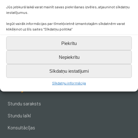
Kontakti
Jūs jebkurā laikā varat mainīt savas piekrišanas izvēles, atjauninot sīkdatņu
iestatījumus.
+371 638 656 05
Iegūt vairāk informācijas par tīmekļvietnē izmantotajām sīkdatnēm varat
klikšķinot uz šīs saites “Sīkdatņu politika”
skola.broceni@saldus.lv
Piekrītu
_DEFAULT@40900017625
Nepiekrītu
Sīkdatņu iestatījumi
Ezera iela 6, Brocēni, LV-3851
Sīkdatņu informācija
Svarīgākais skolēniem
Stundu saraksts
Stundu laiki
Konsultācijas