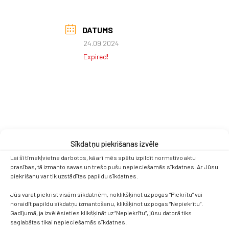
DATUMS
24.09.2024
Expired!
Sīkdatņu piekrišanas izvēle
Lai šī tīmekļvietne darbotos, kā arī mēs spētu izpildīt normatīvo aktu
prasības, tā izmanto savas un trešo pušu nepieciešamās sīkdatnes. Ar Jūsu
piekrišanu var tik uzstādītas papildu sīkdatnes.
Jūs varat piekrist visām sīkdatnēm, noklikšķinot uz pogas “Piekrītu” vai
noraidīt papildu sīkdatņu izmantošanu, klikšķinot uz pogas “Nepiekrītu”.
Gadījumā, ja izvēlēsieties klikšķināt uz “Nepiekrītu”, jūsu datorā tiks
saglabātas tikai nepieciešamās sīkdatnes.