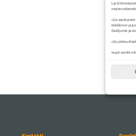
Lai šī tīmekļvi
nepieciešamās 
Jūs varat piekr
klikšķinot uz p
Gadījumā, ja iz
Jūs jebkurā lai
Iegūt vairāk in
Kontakti
Svarīg