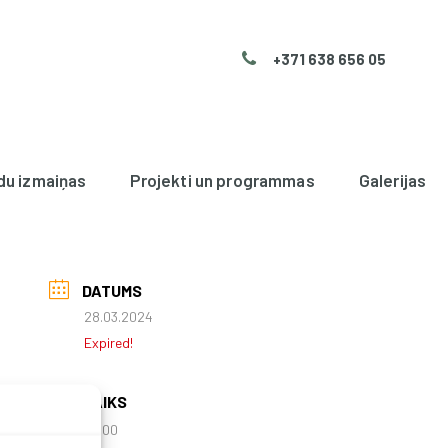
+371 638 656 05
du izmaiņas
Projekti un programmas
Galerijas
DATUMS
28.03.2024
Expired!
LAIKS
18:00