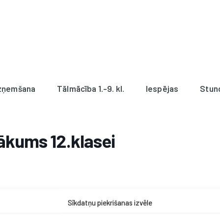
zņemšana
Tālmācība 1.-9. kl.
Iespējas
Stun
ākums 12.klasei
Sīkdatņu piekrišanas izvēle