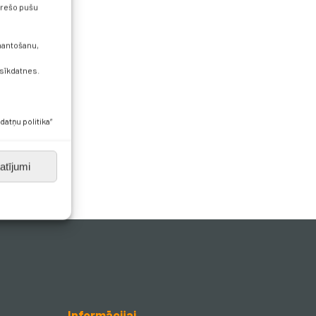
 trešo pušu
zmantošanu,
 sīkdatnes.
datņu politika”
atījumi
Informācijai