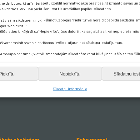
etne darbotos, kā arī mēs spētu izpildīt normatīvo aktu prasības, tā izmanto savas un
sīkdatnes. Ar Jūsu piekrišanu var tik uzstādītas papildu sīkdatnes.
ist visām sīkdatnēm, noklikšķinot uz pogas “Piekrītu” vai noraidīt papildu sīkdatņu i
ogas “Nepiekrītu”.
vēlēsieties klikšķināt uz “Nepiekrītu”, jūsu datorā tiks saglabātas tikai nepieciešamās
kā varat mainīt savas piekrišanas izvēles, atjauninot sīkdatņu iestatījumus.
formācijas par tīmekļvietnē izmantotajām sīkdatnēm varat klikšķinot uz šīs saites “Sīk
Piekrītu
Nepiekrītu
Sīkdatņu iest
Sīkdatņu informācija
ākais skolēniem
Seko mums!