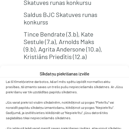
Skatuves runas konkursu
Saldus BJC Skatuves runas
konkurss
Tince Bendrate (3.b), Kate
Sestule (7.a), Arnolds Maks
(9.b), Agrita Andersone (10.a),
Kristiāns Priedītis (12.a)
V.Ķezbere, Ļ.Zvaigzne,
Sīkdatņu piekrišanas izvēle
M.Ulmane, Ļ.Zvaigzne,
Lai šī tīmekļvietne darbotos, kā arī mēs spētu izpildīt normatīvo aktu
M.Neilande
prasības, tā izmanto savas un trešo pušu nepieciešamās sīkdatnes. Ar Jūsu
piekrišanu var tik uzstādītas papildu sīkdatnes.
Marts
Jūs varat piekrist visām sīkdatnēm, noklikšķinot uz pogas “Piekrītu” vai
UNESCO žūrijas locekles
noraidīt papildu sīkdatņu izmantošanu, klikšķinot uz pogas “Nepiekrītu”.
Gadījumā, ja izvēlēsieties klikšķināt uz “Nepiekrītu”, jūsu datorā tiks
simpātijas balva
saglabātas tikai nepieciešamās sīkdatnes.
Kultūras kanona konkursa
Jūs jebkurā laikā varat mainīt savas piekrišanas izvēles, atjauninot sīkdatņu