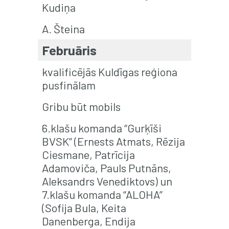
Kudiņa
A. Šteina
Februāris
kvalificējās Kuldīgas reģiona
pusfinālam
Gribu būt mobils
6.klašu komanda “Gurķīši
BVSK” (Ernests Atmats, Rēzija
Ciesmane, Patrīcija
Adamoviča, Pauls Putnāns,
Aleksandrs Venediktovs) un
7.klašu komanda “ALOHA”
(Sofija Bula, Keita
Danenberga, Endija