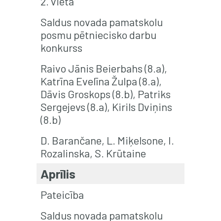
2. vieta
Saldus novada pamatskolu
posmu pētniecisko darbu
konkurss
Raivo Jānis Beierbahs (8.a),
Katrīna Evelīna Žulpa (8.a),
Dāvis Groskops (8.b), Patriks
Sergejevs (8.a), Kirils Dviņins
(8.b)
D. Barančane, L. Miķelsone, I.
Rozalinska, S. Krūtaine
Aprīlis
Pateicība
Saldus novada pamatskolu