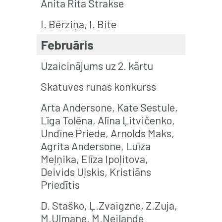
Anita Rita Strakse
I. Bērziņa, I. Bite
Februāris
Uzaicinājums uz 2. kārtu
Skatuves runas konkurss
Arta Andersone, Kate Sestule,
Līga Tolēna, Alīna Ļitvičenko,
Undīne Priede, Arnolds Maks,
Agrita Andersone, Luīza
Meļņika, Elīza Ipoļitova,
Deivids Uļskis, Kristiāns
Priedītis
D. Staško, Ļ.Zvaigzne, Z.Zuja,
M.Ulmane, M.Neilande