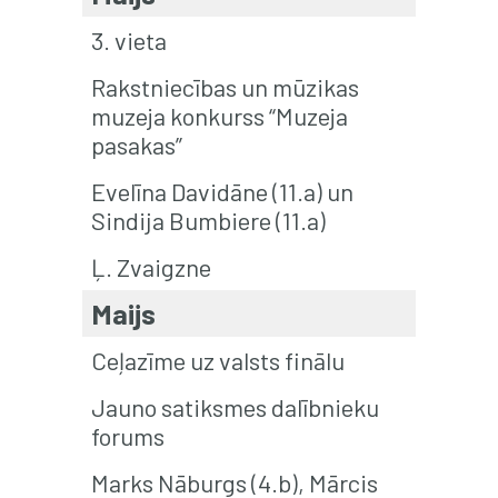
3. vieta
Rakstniecības un mūzikas
muzeja konkurss “Muzeja
pasakas”
Evelīna Davidāne (11.a) un
Sindija Bumbiere (11.a)
Ļ. Zvaigzne
Maijs
Ceļazīme uz valsts finālu
Jauno satiksmes dalībnieku
forums
Marks Nāburgs (4.b), Mārcis