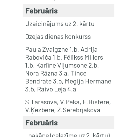
Februāris
Uzaicinājums uz 2. kārtu
Dzejas dienas konkurss
Paula Zvaigzne 1.b, Adrija
Raboviča 1.b, Fēlikss Millers
1.b, Karlīne Viļumsone 2.b,
Nora Rāzna 3.a, Tince
Bendrate 3.b, Megija Hermane
3.b, Raivo Leja 4.a
S.Tarasova, V.Peka, E.Bistere,
V.Ķezbere, Z.Serebrjakova
Februāris
I pakāpe (ceļazīme uz 2. kārtu)