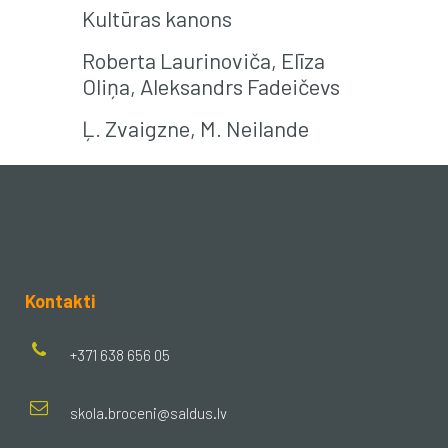
Kultūras kanons
Roberta Laurinoviča, Elīza
Oliņa, Aleksandrs Fadeičevs
Ļ. Zvaigzne, M. Neilande
Kontakti
+371 638 656 05
skola.broceni@saldus.lv