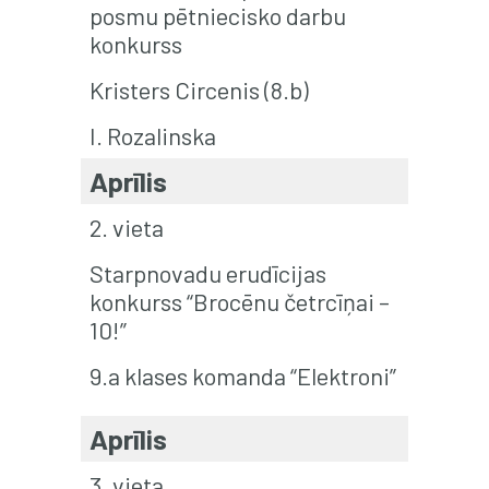
posmu pētniecisko darbu
konkurss
Kristers Circenis (8.b)
I. Rozalinska
Aprīlis
2. vieta
Starpnovadu erudīcijas
konkurss “Brocēnu četrcīņai –
10!”
9.a klases komanda “Elektroni”
Aprīlis
3. vieta