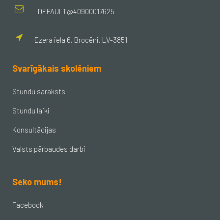
_DEFAULT@40900017625
Ezera iela 6, Brocēni, LV-3851
Svarīgākais skolēniem
Stundu saraksts
Stundu laiki
Konsultācijas
Valsts pārbaudes darbi
Seko mums!
Facebook