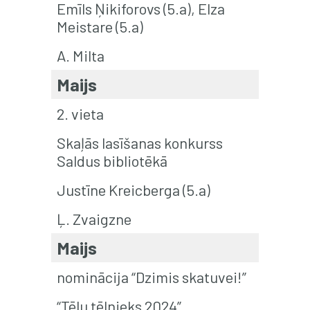
Emīls Ņikiforovs (5.a), Elza
Meistare (5.a)
A. Milta
Maijs
2. vieta
Skaļās lasīšanas konkurss
Saldus bibliotēkā
Justīne Kreicberga (5.a)
Ļ. Zvaigzne
Maijs
nominācija “Dzimis skatuvei!”
“Tēlu tēlnieks 2024”