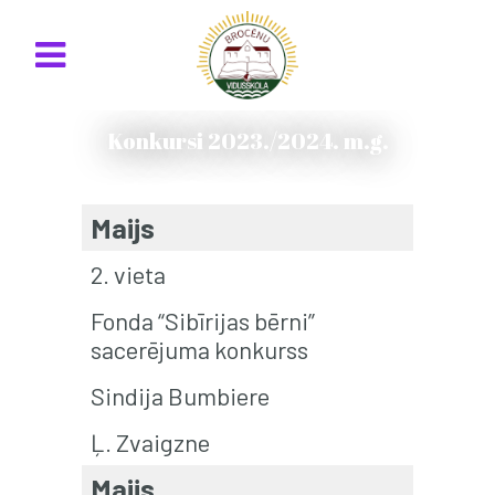
Konkursi 2023./2024. m.g.
Maijs
2. vieta
Fonda “Sibīrijas bērni”
sacerējuma konkurss
Sindija Bumbiere
Ļ. Zvaigzne
Maijs