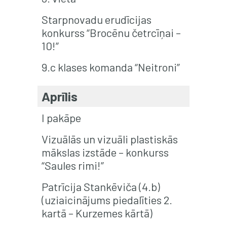
Starpnovadu erudīcijas
konkurss “Brocēnu četrcīņai –
10!”
9.c klases komanda “Neitroni”
Aprīlis
I pakāpe
Vizuālās un vizuāli plastiskās
mākslas izstāde – konkurss
“Saules rimi!”
Patrīcija Stankēviča (4.b)
(uziaicinājums piedalīties 2.
kartā – Kurzemes kārtā)