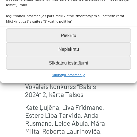
fināls
iestatījumus.
Iegūt vairāk informācijas par tīmekļvietnē izmantotajām sīkdatnēm varat
Elīza Ipoļitova (11.a), Simona
klikšķinot uz šīs saites “Sīkdatņu politika”
Valtere (12.a), Kristiāns
Priedītis (12.a)
Piekrītu
Ļ. Zvaigzne, M. Neilande
Nepiekrītu
Marts
Sīkdatņu iestatījumi
I pakāpe
Sīkdatņu informācija
Vokālais konkurss “Balsis
2024” 2, kārta Talsos
Kate Ļuļēna, Līva Frīdmane,
Estere Lība Tarvida, Anda
Rusmane, Lelde Ābula, Māra
Milta, Roberta Laurinoviča,