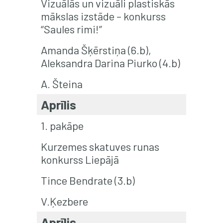
Vizuālās un vizuāli plastiskās
mākslas izstāde – konkurss
“Saules rimi!”
Amanda Šķērstiņa (6.b),
Aleksandra Darina Piurko (4.b)
A. Šteina
Aprīlis
1. pakāpe
Kurzemes skatuves runas
konkurss Liepājā
Tince Bendrate (3.b)
V.Ķezbere
Aprīlis