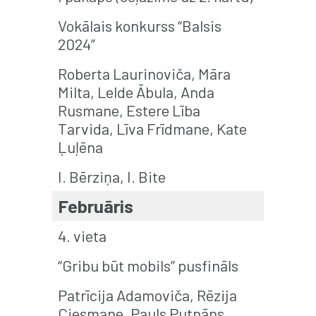
Vokālais konkurss “Balsis
2024”
Roberta Laurinoviča, Māra
Milta, Lelde Ābula, Anda
Rusmane, Estere Lība
Tarvida, Līva Frīdmane, Kate
Ļuļēna
I. Bērziņa, I. Bite
Februāris
4. vieta
“Gribu būt mobils” pusfināls
Patrīcija Adamoviča, Rēzija
Ciesmane, Pauls Putnāns,