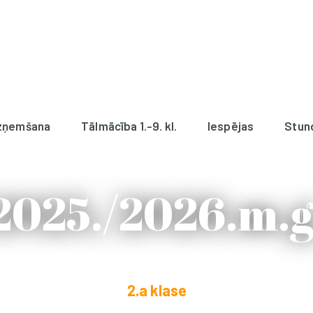
zņemšana
Tālmācība 1.-9. kl.
Iespējas
Stun
2025./2026.m.g
2.a klase