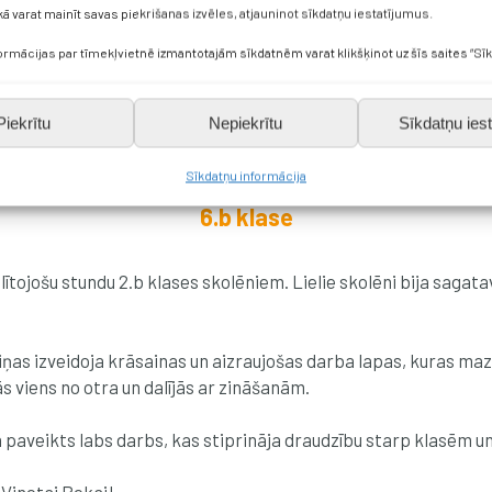
kā varat mainīt savas piekrišanas izvēles, atjauninot sīkdatņu iestatījumus.
formācijas par tīmekļvietnē izmantotajām sīkdatnēm varat klikšķinot uz šīs saites “Sīk
Piekrītu
Nepiekrītu
Sīkdatņu iest
Sīkdatņu informācija
6.b klase
lītojošu stundu 2.b klases skolēniem. Lielie skolēni bija sagat
viņas izveidoja krāsainas un aizraujošas darba lapas, kuras maza
s viens no otra un dalījās ar zināšanām.
ā paveikts labs darbs, kas stiprināja draudzību starp klasēm un p