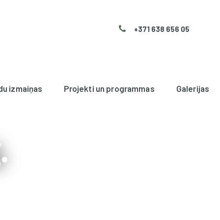
+371 638 656 05
du izmaiņas
Projekti un programmas
Galerijas
.