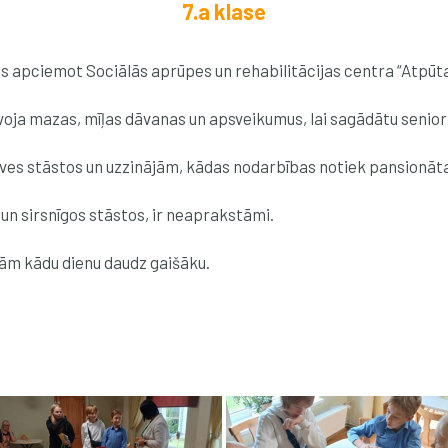
7.a klase
ās apciemot Sociālās aprūpes un rehabilitācijas centra “Atpūta
avoja mazas, mīļas dāvanas un apsveikumus, lai sagādātu senior
zīves stāstos un uzzinājām, kādas nodarbības notiek pansionāt
un sirsnīgos stāstos, ir neaprakstāmi.
jām kādu dienu daudz gaišāku.