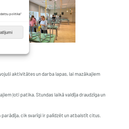
datņu politika”
atījumi
avojuši aktivitātes un darba lapas, lai mazākajiem
jiem ļoti patika. Stundas laikā valdīja draudzīga un
arādīja, cik svarīgi ir palīdzēt un atbalstīt citus.