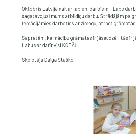
Oktobris Latvijā nāk ar labiem darbiem – Labo darbu 
sagatavojusi mums atbildīgu darbu. Strādājām pa gru
Iemācījāmies darboties ar zīmogu, atrast grāmatās 
Sapratām, ka mācību grāmatas ir jāsaudzē – tās ir j
Labu var darīt visi KOPĀ!
Skolotāja Daiga Staško