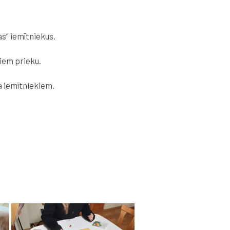
s” iemītniekus.
iem prieku.
a iemītniekiem.