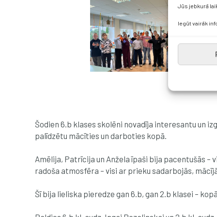
Jūs jebkurā lai
Iegūt vairāk in
Šodien 6.b klases skolēni novadīja interesantu un izg
palīdzētu mācīties un darboties kopā.
Amēlija, Patrīcija un Anžela īpaši bija pacentušās – 
radoša atmosfēra – visi ar prieku sadarbojās, mācījā
Šī bija lieliska pieredze gan 6.b, gan 2.b klasei – kop