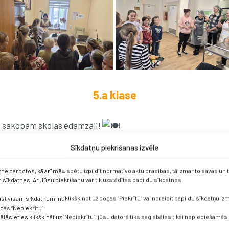
5.a klase
 – sakopām skolas ēdamzāli!
adarbību un cieņu pret kopīgo vidi.
Sīkdatņu piekrišanas izvēle
ēks!
etne darbotos, kā arī mēs spētu izpildīt normatīvo aktu prasības, tā izmanto savas un
sīkdatnes. Ar Jūsu piekrišanu var tik uzstādītas papildu sīkdatnes.
ist visām sīkdatnēm, noklikšķinot uz pogas “Piekrītu” vai noraidīt papildu sīkdatņu i
ogas “Nepiekrītu”.
vēlēsieties klikšķināt uz “Nepiekrītu”, jūsu datorā tiks saglabātas tikai nepieciešamās