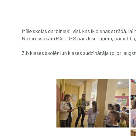
Mīļie skolas darbinieki, visi, kas ik dienas strādā, l
No sirdssākām PALDIES par Jūsu rūpēm, pacietību, 
3.b klases skolēni un klases audzinātāja to ļoti au