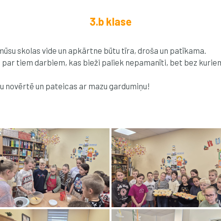
3.b klase
ai mūsu skolas vide un apkārtne būtu tīra, droša un patīkama.
par tiem darbiem, kas bieži paliek nepamanīti, bet bez kurie
gstu novērtē un pateicas ar mazu gardumiņu!