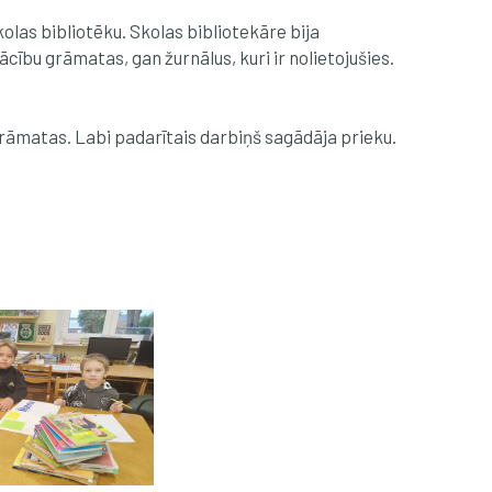
olas bibliotēku. Skolas bibliotekāre bija
ību grāmatas, gan žurnālus, kuri ir nolietojušies.
grāmatas. Labi padarītais darbiņš sagādāja prieku.