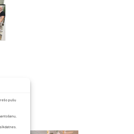
 trešo pušu
zmantošanu,
 sīkdatnes.