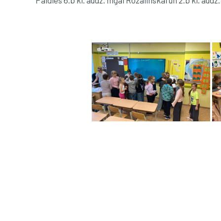
Paldies 6.b kl. audz. Ingai Rozalinskai un 2.b kl. audz