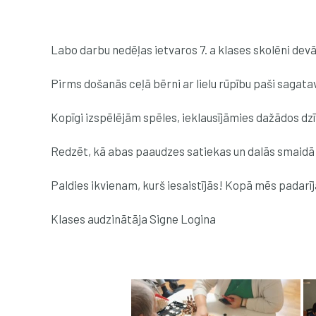
Labo darbu nedēļas ietvaros 7. a klases skolēni dev
Pirms došanās ceļā bērni ar lielu rūpību paši sagat
Kopīgi izspēlējām spēles, ieklausījāmies dažādos d
Redzēt, kā abas paaudzes satiekas un dalās smaidā 
Paldies ikvienam, kurš iesaistījās! Kopā mēs padarī
Klases audzinātāja Signe Logina