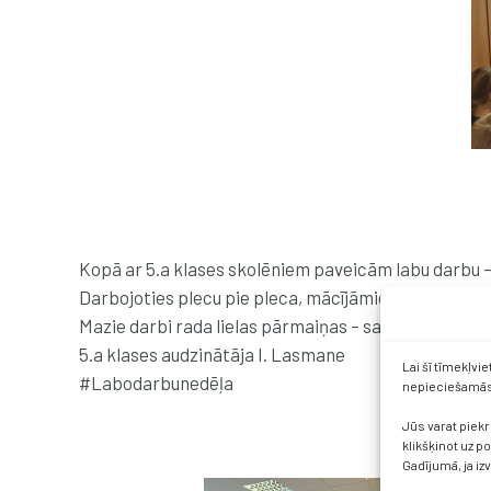
Kopā ar 5.a klases skolēniem paveicām labu darbu
Darbojoties plecu pie pleca, mācījāmies atbildību, s
Mazie darbi rada lielas pārmaiņas – sadarbībā ir sp
5.a klases audzinātāja I. Lasmane
Lai šī tīmekļvi
#Labodarbunedēļa
nepieciešamās 
Jūs varat piekr
klikšķinot uz p
Gadījumā, ja iz