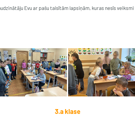
audzinātāju Evu ar pašu taisītām lapsiņām, kuras nesīs veiksmi
3.a klase