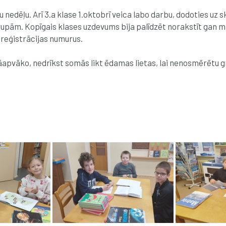
nedēļu. Arī 3.a klase 1.oktobrī veica labo darbu, dodoties uz sk
pām. Kopīgais klases uzdevums bija palīdzēt norakstīt gan māc
reģistrācijas numurus.
āapvāko, nedrīkst somās likt ēdamas lietas, lai nenosmērētu 