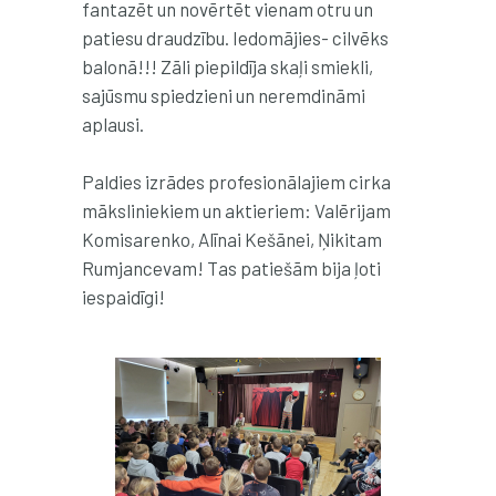
fantazēt un novērtēt vienam otru un
patiesu draudzību. Iedomājies- cilvēks
balonā!!! Zāli piepildīja skaļi smiekli,
sajūsmu spiedzieni un neremdināmi
aplausi.
Paldies izrādes profesionālajiem cirka
māksliniekiem un aktieriem: Valērijam
Komisarenko, Alīnai Kešānei, Ņikitam
Rumjancevam!
Tas patiešām bija ļoti
iespaidīgi!