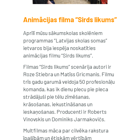
Animācijas filma “Sirds likums”
Aprīlī mūsu sākumskolas skolēniem
programmas “Latvijas skolas somas”
ietvaros bija iespēja noskatīties
animācijas filmu “Sirds likums”.
Filmas “Sirds likums” scenārija autori ir
Roze Stiebra un Matīss Gricmanis. Filmu
trīs gadu garumā veidoja 50 profesionāļu
komanda, kas ik dienu plecu pie pleca
strādājuši pie tēlu zīmēšanas,
krāsošanas, iekustināšanas un
ieskaņošanas. Producenti ir Roberts
Vinovskis un Dominiks Jarmakovičs.
Multfilmas māca par cilvēka rakstura
īpašībām un ētiskām vērtībām