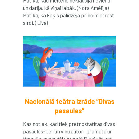
Patika, kad meitene neklausīja nevienu
un darīja, kā viņai labāk. (Nora Amēlija)
Patika, ka kaķis palīdzēja princim atrast
sirdi. ( Līva)
Nacionālā teātra izrāde “Divas
pasaules”
Kas notiek, kad tiek pretnostatītas divas
pasaules- tēli un viņu autori, grāmata un
tīmeklis, pusaudži un vecāki? Vai tās var