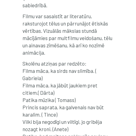
sabiedrībā.
Filmu var sasaistīt ar literatūru,
raksturojot tēlus un pārrunājot ētiskās
vērtības. Vizuālās mākslas stundā
mācījāmies par multfilmu veidošanu, tēlu
un ainavas zīmēšanu, kā arī ko nozīmē
animācija.
Skolēnu atziņas par redzēto:
Filma māca, ka sirds nav slimība. (
Gabriela)
Filma māca, ka jābūt jaukiem pret
citiem.( Dārta)
Patika mūzika ( Tomass)
Princis saprata, ka galvenais nav būt
karalim. ( Tince)
Vilki bija negodīgi un viltīgi, jo gribēja
nozagt kroni. (Anete)