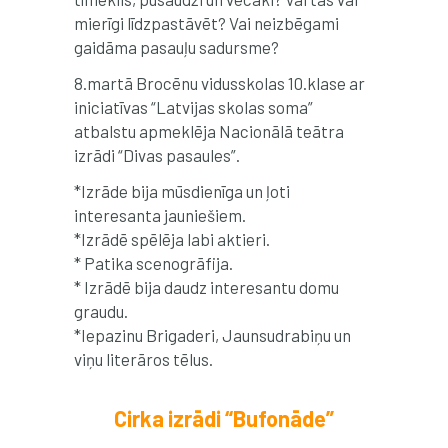
mierīgi līdzpastāvēt? Vai neizbēgami
gaidāma pasauļu sadursme?
8.martā Brocēnu vidusskolas 10.klase ar
iniciatīvas “Latvijas skolas soma”
atbalstu apmeklēja Nacionālā teātra
izrādi “Divas pasaules”.
*Izrāde bija mūsdienīga un ļoti
interesanta jauniešiem.
*Izrādē spēlēja labi aktieri.
* Patika scenogrāfija.
* Izrādē bija daudz interesantu domu
graudu.
*Iepazinu Brigaderi, Jaunsudrabiņu un
viņu literāros tēlus.
Cirka izrādi “Bufonāde”