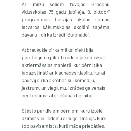
Ar milzu soļiem tuvojas Brocēnu
vidusskolas 75 gadu jubileja. 9. oktobrī
programmas Latvijas skolas somas
ietvaros sākumskolas skolēni saņēma
dāvanu – cirka izrādi “Bufonāde”.
Atbraukušie cirka mākslinieki bija
pārsteigumu pilni. Izrāde bija komiskas
aktiermākslas manierē, kur bērni tika
iepazīstināti ar klaunādes klasiku, kurai
caurvij cirka akrobātiku, komēdiju,
jestrumu un vieglumu. Izrādes galvenais
centrējums- atgriešanās bērnībā.
Stāsts par diviem bērniem, kuru iztēlē
dzimst viņu iedomu draugs. Draugs, kurš
top pavisam īsts, kurš māca priecāties,