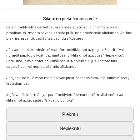
Ziedoņa klases izlaušanās
Sīkdatņu piekrišanas izvēle
Lai šī tīmekļvietne darbotos, kā arī mēs spētu izpildīt normatīvo aktu
istaba un Raiņa un Aspazijas
prasības, tā izmanto savas un trešo pušu nepieciešamās sīkdatnes. Ar Jūsu
muzejs
piekrišanu var tik uzstādītas papildu sīkdatnes.
Jūs varat piekrist visām sīkdatnēm, noklikšķinot uz pogas “Piekrītu” vai
7.b klase 10.aprīlī mācījās citādāk.
noraidīt papildu sīkdatņu izmantošanu, klikšķinot uz pogas “Nepiekrītu”.
Gadījumā, ja izvēlēsieties klikšķināt uz “Nepiekrītu”, jūsu datorā tiks
Latvijas skolas somas ietvaros
saglabātas tikai nepieciešamās sīkdatnes.
apmeklējām Ziedoņa klases izlaušanās
Jūs jebkurā laikā varat mainīt savas piekrišanas izvēles, atjauninot sīkdatņu
istabas.
iestatījumus.
Latvijas skolas somas ietvaros Raiņa un
Iegūt vairāk informācijas par tīmekļvietnē izmantotajām sīkdatnēm varat
Aspazijas muzejā lasījām lugas “Zelta
klikšķinot uz šīs saites “Sīkdatņu politika”
zirgs” fragmentus un izspēlējām to ar
Piekrītu
dažādiem perkusijas-mūzikas
instrumentiem.
Nepiekrītu