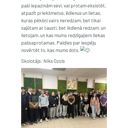
paši iepazinām sevi, vai protam eksistēt,
atpazīt priekšmetus, ēdienus un lietas,
kuras pēkšņi vairs neredzam, bet tikai
sajūtam ar tausti, bet ikdienā redzam, un
lietojam, un kas mums redzīgajiem liekas
pašsaprotamas. Paldies par iespēju
novērtēt to, kas mums dots.
Skolotājs: Niks Ozols