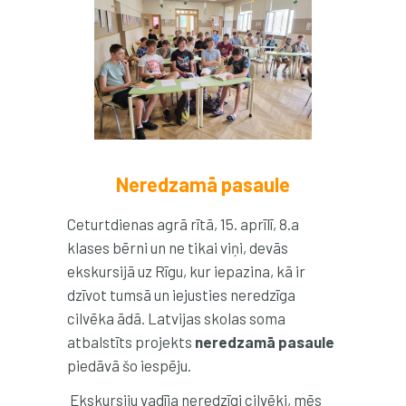
Neredzamā pasaule
Ceturtdienas agrā rītā, 15. aprīlī, 8.a
klases bērni un ne tikai viņi, devās
ekskursijā uz Rīgu, kur iepazina, kā ir
dzīvot tumsā un iejusties neredzīga
cilvēka ādā.
Latvijas skolas soma
atbalstīts projekts
neredzamā pasaule
piedāvā šo iespēju.
Ekskursiju vadīja neredzīgi cilvēki, mēs