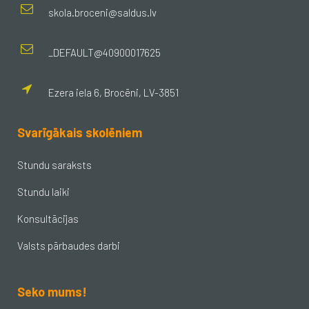
skola.broceni@saldus.lv
_DEFAULT@40900017625
Ezera iela 6, Brocēni, LV-3851
Svarīgākais skolēniem
Stundu saraksts
Stundu laiki
Konsultācijas
Valsts pārbaudes darbi
Seko mums!