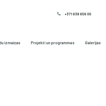
+371 638 656 05
du izmaiņas
Projekti un programmas
Galerijas