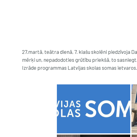
27.martā, teātra dienā, 7. klašu skolēni piedzīvoja D
mērķi un, nepadodoties grūtību priekšā, to sasniegt
Izrāde programmas Latvijas skolas somas ietvaros