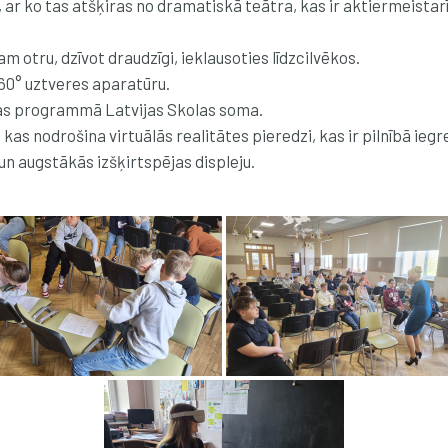
 ar ko tas atšķiras no dramatiskā teātra, kas ir aktiermeistarīb
am otru, dzīvot draudzīgi, ieklausoties līdzcilvēkos.
360° uztveres aparatūru.
ības programmā Latvijas Skolas soma.
e, kas nodrošina virtuālās realitātes pieredzi, kas ir pilnībā ie
n augstākās izšķirtspējas displeju.