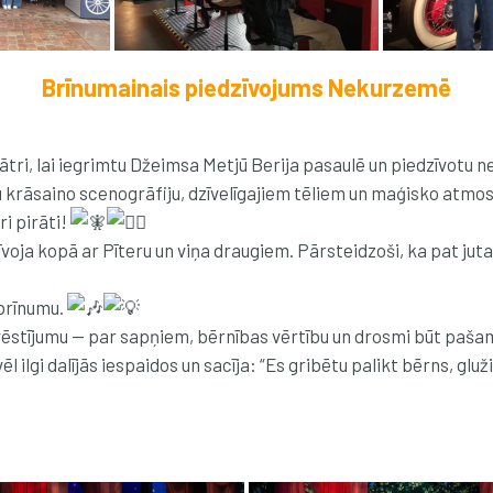
Brīnumainais piedzīvojums Nekurzemē
 teātri, lai iegrimtu Džeimsa Metjū Berija pasaulē un piedzīvot
vu krāsaino scenogrāfiju, dzīvelīgajiem tēliem un maģisko atm
ri pirāti!
oja kopā ar Pīteru un viņa draugiem. Pārsteidzoši, ka pat juta 
 brīnumu.
gu vēstījumu — par sapņiem, bērnības vērtību un drosmi būt paša
 ilgi dalījās iespaidos un sacīja: “Es gribētu palikt bērns, gluž