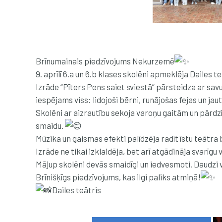
Brīnumainais piedzīvojums Nekurzemē
9. aprīlī 6.a un 6.b klases skolēni apmeklēja Dailes
Izrāde “Pīters Pens saiet sviestā” pārsteidza ar sa
iespējams viss: lidojoši bērni, runājošas fejas un jaut
Skolēni ar aizrautību sekoja varoņu gaitām un pārdzīv
smaidu.
Mūzika un gaismas efekti palīdzēja radīt īstu teātra
Izrāde ne tikai izklaidēja, bet arī atgādināja svarī
Mājup skolēni devās smaidīgi un iedvesmoti. Daudzi vēl
Brīnišķīgs piedzīvojums, kas ilgi paliks atmiņā!
Dailes teātris