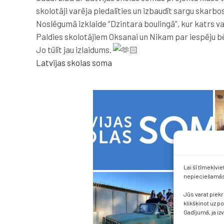
skolotāji varēja piedalīties un izbaudīt sargu skarbos
Noslēgumā izklaide “Dzintara boulingā”, kur katrs va
Paldies skolotājiem Oksanai un Nikam par iespēju bē
Jo tūlīt jau izlaidums.
Latvijas skolas soma
Lai šī tīmekļvi
nepieciešamās 
Jūs varat piekr
klikšķinot uz p
Gadījumā, ja iz