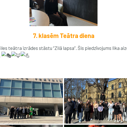
7. klasēm Teātra diena
ailes teātra izrādes stāstu “Zilā lapsa”. Šis piedzīvojums lika a
.
.