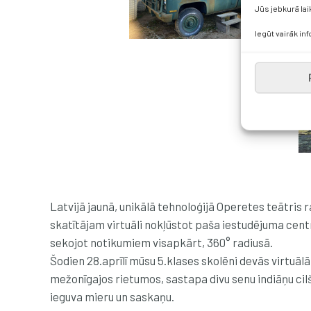
Jūs jebkurā lai
Iegūt vairāk in
Latvijā jaunā, unikālā tehnoloģijā Operetes teātris r
skatītājam virtuāli nokļūstot paša iestudējuma centrā
sekojot notikumiem visapkārt, 360° radiusā.
Šodien 28.aprīlī mūsu 5.klases skolēni devās virtu
mežonīgajos rietumos, sastapa divu senu indiāņu cil
ieguva mieru un saskaņu.