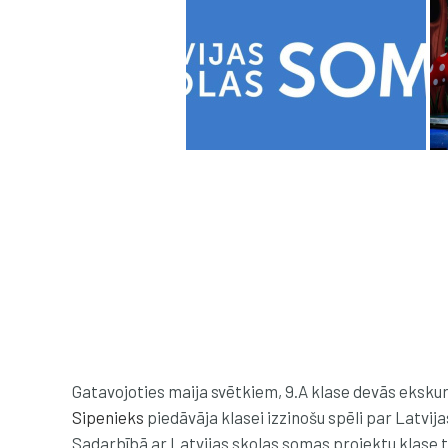
Gatavojoties maija svētkiem, 9.A klase devās ekskursi
Sipenieks
piedāvāja klasei izzinošu spēli par Latvija
Sadarbībā ar Latvijas skolas somas projektu klase t