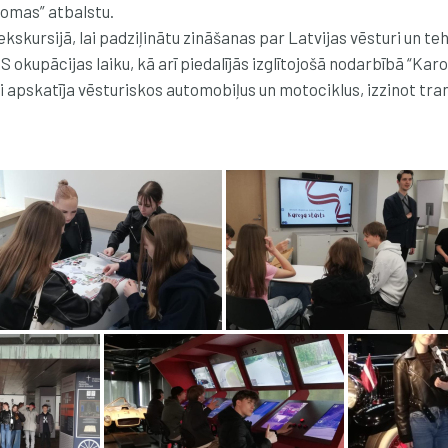
somas” atbalstu.
ekskursijā, lai padziļinātu zināšanas par Latvijas vēsturi un te
 okupācijas laiku, kā arī piedalījās izglītojošā nodarbībā “Karo
apskatīja vēsturiskos automobiļus un motociklus, izzinot trans