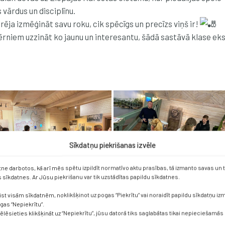
 vārdus un disciplīnu.
rēja izmēģināt savu roku, cik spēcīgs un precīzs viņš ir!
rniem uzzināt ko jaunu un interesantu, šādā sastāvā klase eksk
Sīkdatņu piekrišanas izvēle
etne darbotos, kā arī mēs spētu izpildīt normatīvo aktu prasības, tā izmanto savas un
sīkdatnes. Ar Jūsu piekrišanu var tik uzstādītas papildu sīkdatnes.
ist visām sīkdatnēm, noklikšķinot uz pogas “Piekrītu” vai noraidīt papildu sīkdatņu i
ogas “Nepiekrītu”.
vēlēsieties klikšķināt uz “Nepiekrītu”, jūsu datorā tiks saglabātas tikai nepieciešamās