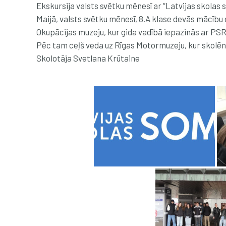
Ekskursija valsts svētku mēnesī ar “Latvijas skolas 
Maijā, valsts svētku mēnesī, 8.A klase devās mācību 
Okupācijas muzeju, kur gida vadībā iepazinās ar PSRS
Pēc tam ceļš veda uz Rīgas Motormuzeju, kur skolēni 
Skolotāja Svetlana Krūtaine