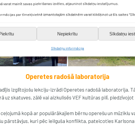
kā varat mainīt savas piekrišanas izvēles, atjauninot sīkdatņu iestatījumus.
formācijas par tīmekļvietnē izmantotajām sīkdatnēm varat klikšķinot uz šīs saites “Sīk
Piekrītu
Nepiekrītu
Sīkdatņu iest
Sīkdatņu informācija
Operetes radošā laboratorija
adījis izglītojošu lekciju-izrādi Operetes radošā laboratorija. 
 uz skatuves, zālē vai aizkulisēs VEF kultūras pilī, piedzīvojot
ālā ceļojumā kopā ar populārākajiem bērnu operešu un mūziklu
šu pārstāvjus, kuri pēc ieilguša konflikta, pateicoties Karls