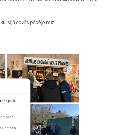
ursijā devās pēdējo reizi.
 trešo pušu
zmantošanu,
 sīkdatnes.