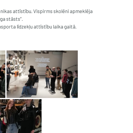
hnikas attīstību. Vispirms skolēni apmeklēja
ga stāsts”.
porta līdzekļu attīstību laika gaitā.