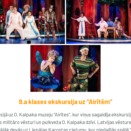
9.a klases ekskursija uz “Airītēm”
jā uz O. Kalpaka muzeju “Airītes”, kur viņus sagaidīja ekskursi
s militāro vēsturi un pulkveža O. Kalpaka dzīvi. Latvijas vēstur
ālāk devās uz Liepājas Karostas cietumu, kur piedalījās spēlē 