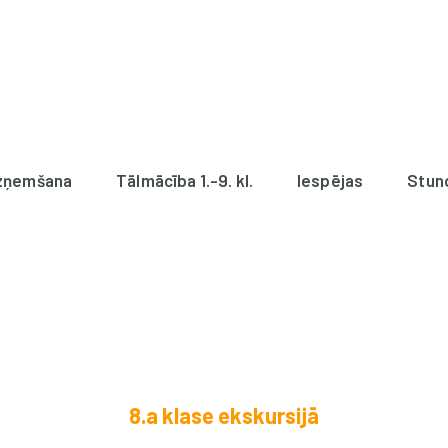
zņemšana
Tālmācība 1.-9. kl.
Iespējas
Stun
8.a klase ekskursijā