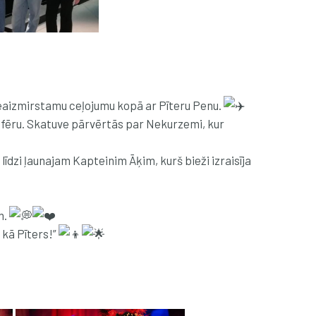
u neaizmirstamu ceļojumu kopā ar Pīteru Penu.
osfēru. Skatuve pārvērtās par Nekurzemi, kur
līdzi ļaunajam Kapteinim Āķim, kurš bieži izraisīja
m.
i kā Pīters!”