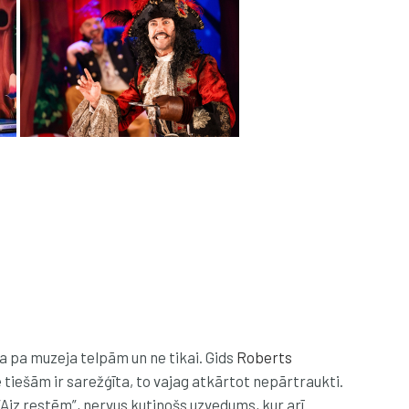
ja pa muzeja telpām un ne tikai. Gids
Roberts
e tiešām ir sarežģīta, to vajag atkārtot nepārtraukti.
“Aiz restēm”, nervus kutinošs uzvedums, kur arī