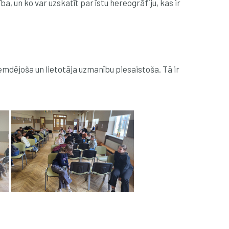
a, un ko var uzskatīt par īstu hereogrāfiju, kas ir
gremdējoša un lietotāja uzmanību piesaistoša. Tā ir