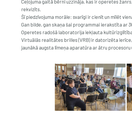
Ceļojuma gaitā bērni uzzināja, kas ir operetes žanrs,
rekvizīts.
Šī piedzīvojuma morāle: svarīgi ir cienīt un mīlēt vien
​Gan bilde, gan skaņa šai programmai ierakstīta ar 
Operetes radošā laboratorija iekļauta kultūrizglīt
Virtuālās realitātes brilles (VRB) ir datorizēta ierīc
jaunākā augsta līmeņa aparatūra ar ātru procesoru u