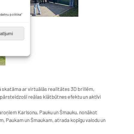
datņu politika”
atījumi
Tā skatāma ar virtuālās realitātes 3D brillēm,
 pārsteidzoši reālas klātbūtnes efektu un aktīvi
 varoņiem Karlsonu, Pauku un Šmauku, nonākot
onam, Paukam un Šmaukam, atrada kopīgu valodu un