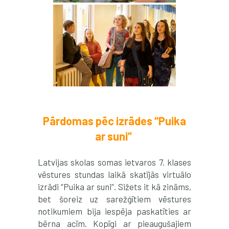
Pārdomas pēc izrādes “Puika
ar suni”
Latvijas skolas somas ietvaros 7. klases
vēstures stundas laikā skatījās virtuālo
izrādi “Puika ar suni”. Sižets it kā zināms,
bet šoreiz uz sarežģītiem vēstures
notikumiem bija iespēja paskatīties ar
bērna acīm. Kopīgi ar pieaugušajiem