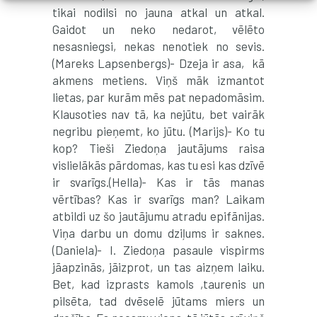
tikai nodilsi no jauna atkal un atkal.
Gaidot un neko nedarot, vēlēto
nesasniegsi, nekas nenotiek no sevis.
(Mareks Lapsenbergs)- Dzeja ir asa, kā
akmens metiens. Viņš māk izmantot
lietas, par kurām mēs pat nepadomāsim.
Klausoties nav tā, ka nejūtu, bet vairāk
negribu pieņemt, ko jūtu. (Marijs)- Ko tu
kop? Tieši Ziedoņa jautājums raisa
vislielākās pārdomas, kas tu esi kas dzīvē
ir svarīgs.(Hella)- Kas ir tās manas
vērtības? Kas ir svarīgs man? Laikam
atbildi uz šo jautājumu atradu epifānijas.
Viņa darbu un domu dziļums ir saknes.
(Daniela)- I. Ziedoņa pasaule vispirms
jāapzinās, jāizprot, un tas aizņem laiku.
Bet, kad izprasts kamols ,taurenis un
pilsēta, tad dvēselē jūtams miers un