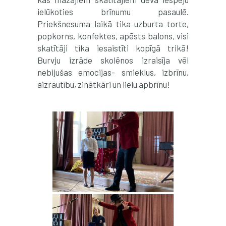
ielūkoties brīnumu pasaulē.
Priekšnesuma laikā tika uzburta torte,
popkorns, konfektes, apēsts balons, visi
skatītāji tika iesaistīti kopīgā trikā!
Burvju izrāde skolēnos izraisīja vēl
nebijušas emocijas- smieklus, izbrīnu,
aizrautību, zinātkāri un lielu apbrīnu!