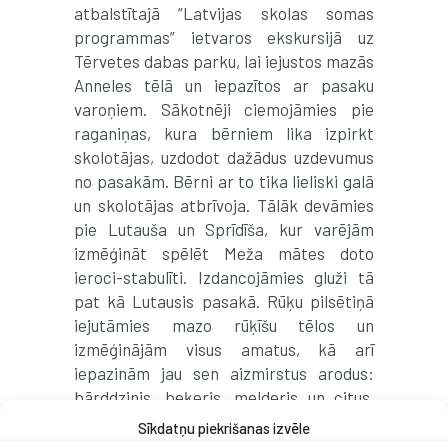
atbalstītajā ”Latvijas skolas somas
programmas” ietvaros ekskursijā uz
Tērvetes dabas parku, lai iejustos mazās
Anneles tēlā un iepazītos ar pasaku
varoņiem. Sākotnēji ciemojāmies pie
raganiņas, kura bērniem lika izpirkt
skolotājas, uzdodot dažādus uzdevumus
no pasakām. Bērni ar to tika lieliski galā
un skolotājas atbrīvoja. Tālāk devāmies
pie Lutauša un Sprīdīša, kur varējām
izmēģināt spēlēt Meža mātes doto
ieroci-stabulīti. Izdancojāmies gluži tā
pat kā Lutausis pasakā. Rūķu pilsētiņā
iejutāmies mazo rūķīšu tēlos un
izmēģinājām visus amatus, kā arī
iepazinām jau sen aizmirstus arodus:
bārddzinis, beķeris, melderis un citus.
Ekskursija bija izdevusies un bērni
Sīkdatņu piekrišanas izvēle
labprāt dotos vēlreiz, lai izstaigātu