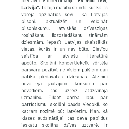
piedzīvot koncertlekciju
“Es mīlu Tevi,
Latvija”.
Tā bija mācību stunda, kur katrs
varēja apzināties sevi kā Latvijas
pilsoni, aktualizēt un veicināt
pilsoniskumu, latviskās dzīvesziņas
rosināšanu, līdzdziedāšanu zināmām
dziesmām, iepazīt Latvijas skaistākās
vietas, kurās ir un nav būts. Dievību
saistība ar latviešu literatūrā
apgūto. Skolēni koncertlekciju vērtēja
pārsvarā pozitīvi, ne visiem puišiem gan
patika piedāvātās dziesmas. Atzinīgi
novērtēja jautājumu konkursu par
novadiem, tas uzreiz atdzīvināja
uzmanību. Pildot darba lapu par
patriotismu, skolēni pauda viedokli, ko
katram nozīmē būt latvietim. Man, kā
klases audzinātājai, tas deva papildus
ieskatu skolēnu dzīves uztverē. Ir