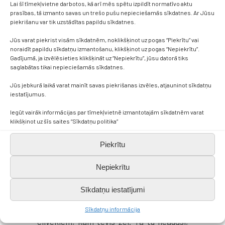
Lai šī tīmekļvietne darbotos, kā arī mēs spētu izpildīt normatīvo aktu
neizstaigātās A. Brigaderes bērnības
prasības, tā izmanto savas un trešo pušu nepieciešamās sīkdatnes. Ar Jūsu
takas.
piekrišanu var tik uzstādītas papildu sīkdatnes.
Sagatavoja: D.Nīmane un E.Bistere
Jūs varat piekrist visām sīkdatnēm, noklikšķinot uz pogas “Piekrītu” vai
“Es un Imants Ziedonis-
noraidīt papildu sīkdatņu izmantošanu, klikšķinot uz pogas “Nepiekrītu”.
Gadījumā, ja izvēlēsieties klikšķināt uz “Nepiekrītu”, jūsu datorā tiks
Dzirnakmeņos”
saglabātas tikai nepieciešamās sīkdatnes.
Jūs jebkurā laikā varat mainīt savas piekrišanas izvēles, atjauninot sīkdatņu
Programmas “Latvijas skolas somas
iestatījumus.
“ietvaros 12. a klase 14.februārī piedalījās
interaktīvā nodarbībā
“Es un Imants
Iegūt vairāk informācijas par tīmekļvietnē izmantotajām sīkdatnēm varat
klikšķinot uz šīs saites “Sīkdatņu politika”
Ziedonis- Dzirnakmeņos”.
Imanta
Ziedoņa pasaulē.
– Ziedoņa dzeju ir grūti
Piekrītu
izprast, tomēr, klausoties to rodas
pārdomas par dzīvi, saviem uzskatiem.
Nepiekrītu
(Rainers)- Ir raksturīgi tas, ka mēs
gribam sev kādu blakus, bet mums ir arī
Sīkdatņu iestatījumi
vajadzīgs laiks vienatnē, lai sakārtotu
domas. (Evelīna)- Nav tā vērts palikt ar
Sīkdatņu informācija
cilvēkiem, kam tevis žēl. Tā tu neaugsi,