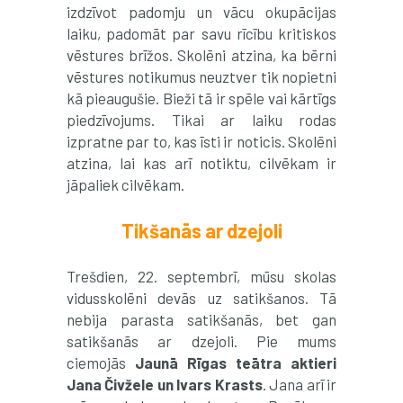
izdzīvot padomju un vācu okupācijas
laiku, padomāt par savu rīcību kritiskos
vēstures brīžos. Skolēni atzina, ka bērni
vēstures notikumus neuztver tik nopietni
kā pieaugušie. Bieži tā ir spēle vai kārtīgs
piedzīvojums. Tikai ar laiku rodas
izpratne par to, kas īsti ir noticis. Skolēni
atzina, lai kas arī notiktu, cilvēkam ir
jāpaliek cilvēkam.
Tikšanās ar dzejoli
Trešdien, 22. septembrī, mūsu skolas
vidusskolēni devās uz satikšanos. Tā
nebija parasta satikšanās, bet gan
satikšanās ar dzejoli. Pie mums
ciemojās
Jaunā Rīgas teātra aktieri
Jana Čivžele un Ivars Krasts
. Jana arī ir