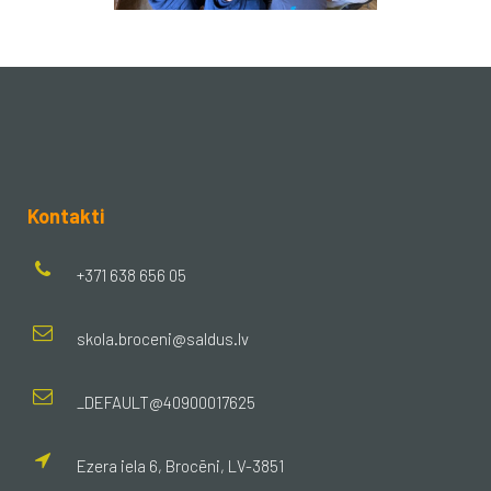
Kontakti
+371 638 656 05
skola.broceni@saldus.lv
_DEFAULT@40900017625
Ezera iela 6, Brocēni, LV-3851