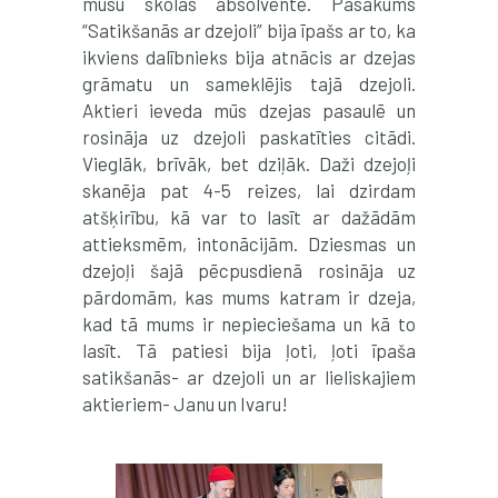
mūsu skolas absolvente. Pasākums
“Satikšanās ar dzejoli” bija īpašs ar to, ka
ikviens dalībnieks bija atnācis ar dzejas
grāmatu un sameklējis tajā dzejoli.
Aktieri ieveda mūs dzejas pasaulē un
rosināja uz dzejoli paskatīties citādi.
Vieglāk, brīvāk, bet dziļāk. Daži dzejoļi
skanēja pat 4-5 reizes, lai dzirdam
atšķirību, kā var to lasīt ar dažādām
attieksmēm, intonācijām. Dziesmas un
dzejoļi šajā pēcpusdienā rosināja uz
pārdomām, kas mums katram ir dzeja,
kad tā mums ir nepieciešama un kā to
lasīt. Tā patiesi bija ļoti, ļoti īpaša
satikšanās- ar dzejoli un ar lieliskajiem
aktieriem- Janu un Ivaru!