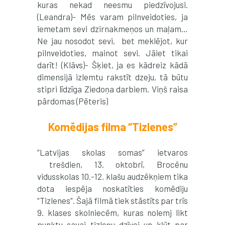
kuras nekad neesmu piedzīvojusi.
(Leandra)- Mēs varam pilnveidoties, ja
iemetam sevi dzirnakmeņos un maļam…
Ne jau nosodot sevi, bet meklējot, kur
pilnveidoties, mainot sevi. Jāiet tikai
darīt! (Klāvs)- Šķiet, ja es kādreiz kādā
dimensijā izlemtu rakstīt dzeju, tā būtu
stipri līdzīga Ziedoņa darbiem. Viņš raisa
pārdomas (Pēteris)
Komēdijas filma “Tizlenes”
“Latvijas skolas somas” ietvaros
trešdien, 13. oktobrī, Brocēnu
vidusskolas 10.-12. klašu audzēkņiem tika
dota iespēja noskatīties komēdiju
“Tizlenes”. Šajā filmā tiek stāstīts par trīs
9. klases skolniecēm, kuras nolemj likt
punktu savai tizleņu dzīvei un kļūt par