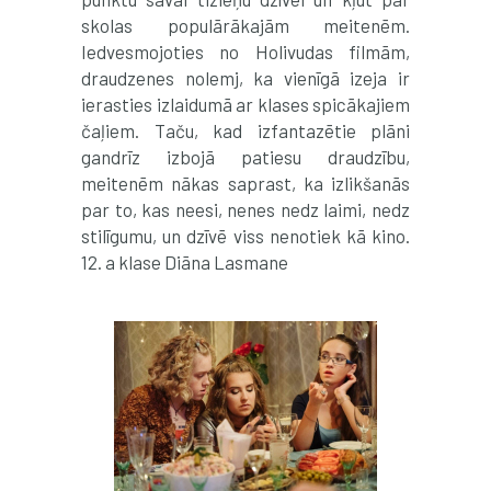
skolas populārākajām meitenēm.
Iedvesmojoties no Holivudas filmām,
draudzenes nolemj, ka vienīgā izeja ir
ierasties izlaidumā ar klases spicākajiem
čaļiem. Taču, kad izfantazētie plāni
gandrīz izbojā patiesu draudzību,
meitenēm nākas saprast, ka izlikšanās
par to, kas neesi, nenes nedz laimi, nedz
stilīgumu, un dzīvē viss nenotiek kā kino.
12. a klase Diāna Lasmane