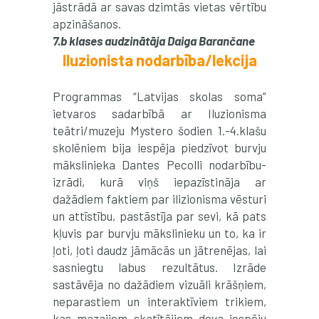
jāstrādā ar savas dzimtās vietas vērtību
apzināšanos.
7.b klases audzinātāja Daiga Barančane
Iluzionista nodarbība/lekcija
Programmas “Latvijas skolas soma”
ietvaros sadarbībā ar Iluzionisma
teātri/muzeju Mystero šodien 1.-4.klašu
skolēniem bija iespēja piedzīvot burvju
mākslinieka Dantes Pecolli nodarbību-
izrādi, kurā viņš iepazīstināja ar
dažādiem faktiem par ilizionisma vēsturi
un attīstību, pastāstīja par sevi, kā pats
kļuvis par burvju mākslinieku un to, ka ir
ļoti, ļoti daudz jāmācās un jātrenējas, lai
sasniegtu labus rezultātus. Izrāde
sastāvēja no dažādiem vizuāli krāšņiem,
neparastiem un interaktīviem trikiem,
kas mazajiem skatītājiem deva iespēju