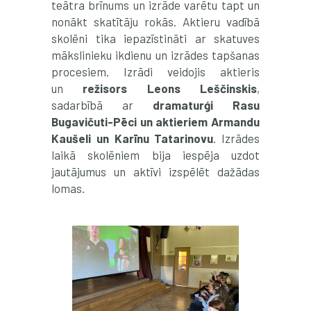
teātra brīnums un izrāde varētu tapt un
nonākt skatītāju rokās. Aktieru vadībā
skolēni tika iepazīstināti ar skatuves
mākslinieku ikdienu un izrādes tapšanas
procesiem. Izrādi veidojis aktieris
un
režisors Leons Leščinskis
,
sadarbībā ar
dramaturģi Rasu
Bugavičuti-Pēci un aktieriem Armandu
Kaušeli un Karīnu Tatarinovu
. Izrādes
laikā skolēniem bija iespēja uzdot
jautājumus un aktīvi izspēlēt dažādas
lomas.