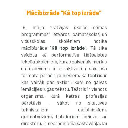
Mācībizrāde “Kā top izrāde”
18. maijā “Latvijas skolas somas
programmas” ietvaros pamatskolas un
vidusskolas skolēniem notika
mācībizrāde “
Kā top izrāde
”. Tā tika
veidota kā performatīva tiešsaistes
lekcija skolēniem, kuras galvenais mērķis
un uzdevums ir atraktīvā un saistošā
formātā parādīt jauniešiem, ka teātris ir
kas vairāk par aktieri, kurš no galvas
iemācījies lugas tekstu. Teātris ir vienots
organisms, kurā katras profesijas
pārstāvis – sākot no skatuves
tehniskajiem darbiniekiem,
grāmatvežiem, butaforiem, beidzot ar
direktoru, ir neatņemama sastāvdaļa, lai