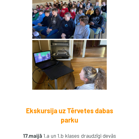
Ekskursija uz Tērvetes dabas
parku
1
7.maijā
1.a un 1.b klases draudzīgi devās