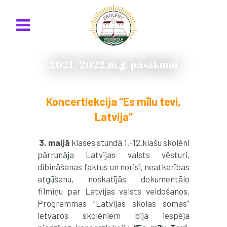
2021./2022.m.g. pasākumi
Koncertlekcija “Es mīlu tevi,
Latvija”
3. maijā
klases stundā 1.-12.klašu skolēni
pārrunāja Latvijas valsts vēsturi,
dibināšanas faktus un norisi, neatkarības
atgūšanu, noskatījās dokumentālo
filmiņu par Latvijas valsts veidošanos.
Programmas “Latvijas skolas somas”
ietvaros skolēniem bija iespēja