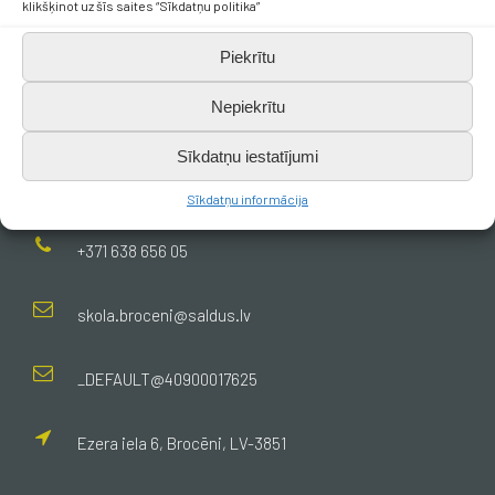
klikšķinot uz šīs saites “Sīkdatņu politika”
Piekrītu
Nepiekrītu
Sīkdatņu iestatījumi
Kontakti
Sīkdatņu informācija
+371 638 656 05
skola.broceni@saldus.lv
_DEFAULT@40900017625
Ezera iela 6, Brocēni, LV-3851