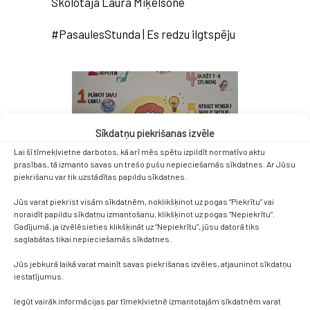
Skolotāja Laura Miķelsone
#PasaulesStunda | Es redzu ilgtspēju
Sīkdatņu piekrišanas izvēle
Lai šī tīmekļvietne darbotos, kā arī mēs spētu izpildīt normatīvo aktu
prasības, tā izmanto savas un trešo pušu nepieciešamās sīkdatnes. Ar Jūsu
piekrišanu var tik uzstādītas papildu sīkdatnes.
Jūs varat piekrist visām sīkdatnēm, noklikšķinot uz pogas “Piekrītu” vai
noraidīt papildu sīkdatņu izmantošanu, klikšķinot uz pogas “Nepiekrītu”.
Gadījumā, ja izvēlēsieties klikšķināt uz “Nepiekrītu”, jūsu datorā tiks
saglabātas tikai nepieciešamās sīkdatnes.
Jūs jebkurā laikā varat mainīt savas piekrišanas izvēles, atjauninot sīkdatņu
iestatījumus.
Iegūt vairāk informācijas par tīmekļvietnē izmantotajām sīkdatnēm varat