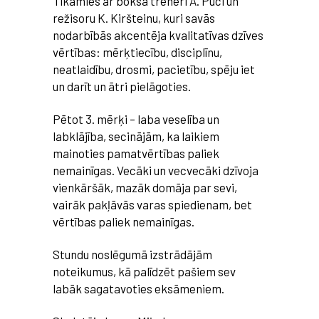
Tikāmies ar boksa treneri A. Pūci un
režisoru K. Kiršteinu, kuri savās
nodarbībās akcentēja kvalitatīvas dzīves
vērtības: mērķtiecību, disciplīnu,
neatlaidību, drosmi, pacietību, spēju iet
un darīt un ātri pielāgoties.
Pētot 3. mērķi – laba veselība un
labklājība, secinājām, ka laikiem
mainoties pamatvērtības
paliek
nemainīgas. Vecāki un vecvecāki dzīvoja
vienkāršāk, mazāk domāja par sevi,
vairāk pakļāvās varas spiedienam, bet
vērtības paliek nemainīgas.
Stundu noslēgumā izstrādājām
noteikumus, kā palīdzēt pašiem sev
labāk sagatavoties eksāmeniem.