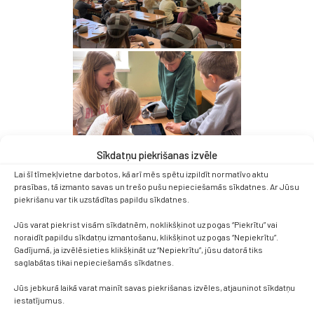
Sīkdatņu piekrišanas izvēle
Lai šī tīmekļvietne darbotos, kā arī mēs spētu izpildīt normatīvo aktu
prasības, tā izmanto savas un trešo pušu nepieciešamās sīkdatnes. Ar Jūsu
piekrišanu var tik uzstādītas papildu sīkdatnes.
Jūs varat piekrist visām sīkdatnēm, noklikšķinot uz pogas “Piekrītu” vai
noraidīt papildu sīkdatņu izmantošanu, klikšķinot uz pogas “Nepiekrītu”.
Gadījumā, ja izvēlēsieties klikšķināt uz “Nepiekrītu”, jūsu datorā tiks
saglabātas tikai nepieciešamās sīkdatnes.
Jūs jebkurā laikā varat mainīt savas piekrišanas izvēles, atjauninot sīkdatņu
iestatījumus.