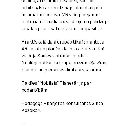
secību, attālumu no Saules, kustību
orbītās, kā arī salīdzināja planētas pēc
lieluma un sastāva. VR vidē pieejamie
materiāli ar audiālu skaidrojumu palīdzēja
labāk izprast katras planētas īpašības.
Praktiskajā daļā grupās tika izmantota
AR lietotne planšetdatoros, kur skolēni
veidoja Saules sistēmas modeli.
Noslēgumā katra grupa prezentēja vienu
planētu un piedalījās digitālā viktorīnā.
Paldies “Mobilais” Planetārijs par
nodarbībām!
Pedagogs – karjeras konsultants Ginta
Kožokaru
——