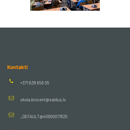
Kontakti
+371 638 656 05
skola.broceni@saldus.lv
_DEFAULT@40900017625