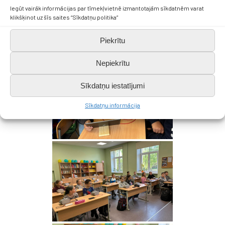
Iegūt vairāk informācijas par tīmekļvietnē izmantotajām sīkdatnēm varat
klikšķinot uz šīs saites “Sīkdatņu politika”
Piekrītu
Nepiekrītu
Sīkdatņu iestatījumi
Sīkdatņu informācija