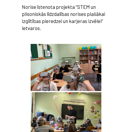
Norise īstenota projekta “STEM un
pilsoniskās līdzdalības norises plašākai
izglītības pieredzei un karjeras izvēlei”
ietvaros.