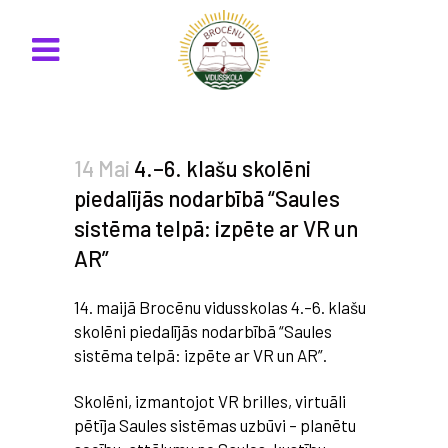
14 Mai
4.–6. klašu skolēni
piedalījās nodarbībā “Saules
sistēma telpā: izpēte ar VR un
AR”
14. maijā Brocēnu vidusskolas 4.–6. klašu
skolēni piedalījās nodarbībā “Saules
sistēma telpā: izpēte ar VR un AR”.
Skolēni, izmantojot VR brilles, virtuāli
pētīja Saules sistēmas uzbūvi – planētu