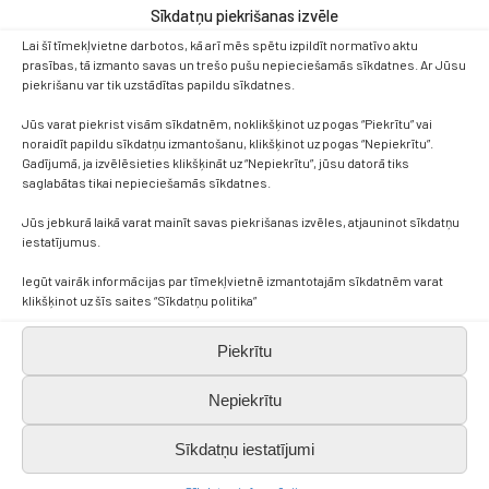
Sīkdatņu piekrišanas izvēle
Lai šī tīmekļvietne darbotos, kā arī mēs spētu izpildīt normatīvo aktu
prasības, tā izmanto savas un trešo pušu nepieciešamās sīkdatnes. Ar Jūsu
piekrišanu var tik uzstādītas papildu sīkdatnes.
Jūs varat piekrist visām sīkdatnēm, noklikšķinot uz pogas “Piekrītu” vai
noraidīt papildu sīkdatņu izmantošanu, klikšķinot uz pogas “Nepiekrītu”.
Gadījumā, ja izvēlēsieties klikšķināt uz “Nepiekrītu”, jūsu datorā tiks
saglabātas tikai nepieciešamās sīkdatnes.
Jūs jebkurā laikā varat mainīt savas piekrišanas izvēles, atjauninot sīkdatņu
iestatījumus.
Iegūt vairāk informācijas par tīmekļvietnē izmantotajām sīkdatnēm varat
klikšķinot uz šīs saites “Sīkdatņu politika”
Piekrītu
Nepiekrītu
Sīkdatņu iestatījumi