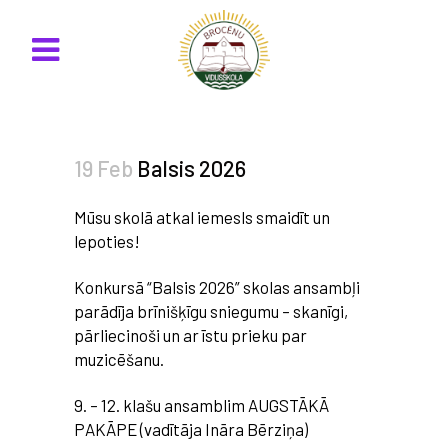
19 Feb
Balsis 2026
Mūsu skolā atkal iemesls smaidīt un
lepoties!
Konkursā “Balsis 2026” skolas ansambļi
parādīja brīnišķīgu sniegumu – skanīgi,
pārliecinoši un ar īstu prieku par
muzicēšanu.
9. – 12. klašu ansamblim AUGSTĀKĀ
PAKĀPE (vadītāja Ināra Bērziņa)