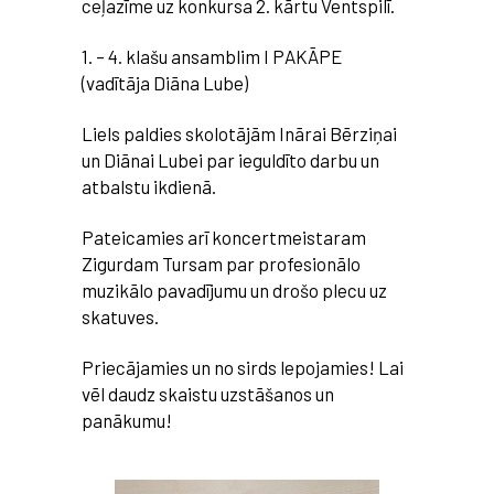
ceļazīme uz konkursa 2. kārtu Ventspilī.
1. – 4. klašu ansamblim I PAKĀPE
(vadītāja Diāna Lube)
Liels paldies skolotājām Inārai Bērziņai
un Diānai Lubei par ieguldīto darbu un
atbalstu ikdienā.
Pateicamies arī koncertmeistaram
Zigurdam Tursam par profesionālo
muzikālo pavadījumu un drošo plecu uz
skatuves.
Priecājamies un no sirds lepojamies! Lai
vēl daudz skaistu uzstāšanos un
panākumu!