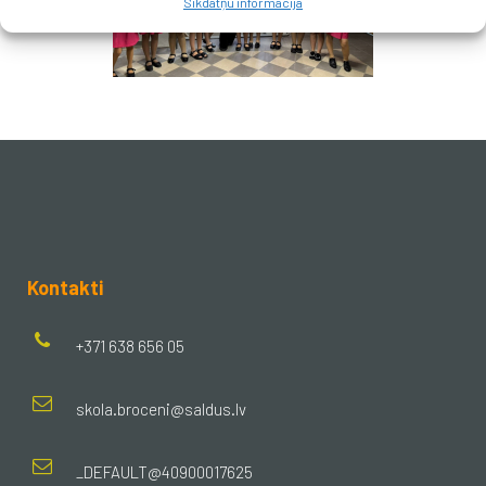
Sīkdatņu informācija
Kontakti
+371 638 656 05
skola.broceni@saldus.lv
_DEFAULT@40900017625