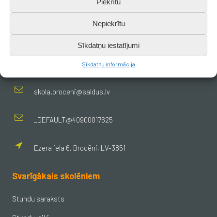
Piekrītu
Nepiekrītu
Kontakti
Sīkdatņu iestatījumi
+371 638 656 05
Sīkdatņu informācija
skola.broceni@saldus.lv
_DEFAULT@40900017625
Ezera iela 6, Brocēni, LV-3851
Svarīgākais skolēniem
Stundu saraksts