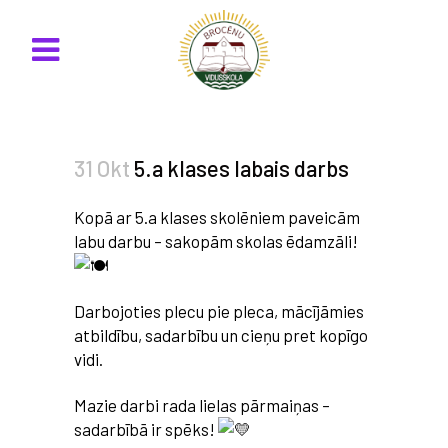
31 Okt
5.a klases labais darbs
Kopā ar 5.a klases skolēniem paveicām
labu darbu – sakopām skolas ēdamzāli!
Darbojoties plecu pie pleca, mācījāmies
atbildību, sadarbību un cieņu pret kopīgo
vidi.
Mazie darbi rada lielas pārmaiņas –
sadarbībā ir spēks!