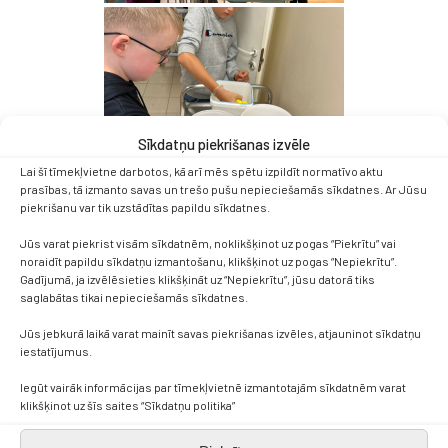
Sīkdatņu piekrišanas izvēle
Lai šī tīmekļvietne darbotos, kā arī mēs spētu izpildīt normatīvo aktu
prasības, tā izmanto savas un trešo pušu nepieciešamās sīkdatnes. Ar Jūsu
piekrišanu var tik uzstādītas papildu sīkdatnes.
Jūs varat piekrist visām sīkdatnēm, noklikšķinot uz pogas “Piekrītu” vai
noraidīt papildu sīkdatņu izmantošanu, klikšķinot uz pogas “Nepiekrītu”.
Gadījumā, ja izvēlēsieties klikšķināt uz “Nepiekrītu”, jūsu datorā tiks
saglabātas tikai nepieciešamās sīkdatnes.
Jūs jebkurā laikā varat mainīt savas piekrišanas izvēles, atjauninot sīkdatņu
iestatījumus.
Iegūt vairāk informācijas par tīmekļvietnē izmantotajām sīkdatnēm varat
klikšķinot uz šīs saites “Sīkdatņu politika”