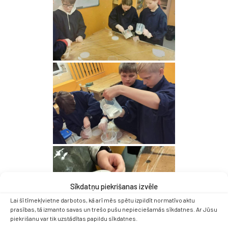
Sīkdatņu piekrišanas izvēle
Lai šī tīmekļvietne darbotos, kā arī mēs spētu izpildīt normatīvo aktu
prasības, tā izmanto savas un trešo pušu nepieciešamās sīkdatnes. Ar Jūsu
piekrišanu var tik uzstādītas papildu sīkdatnes.