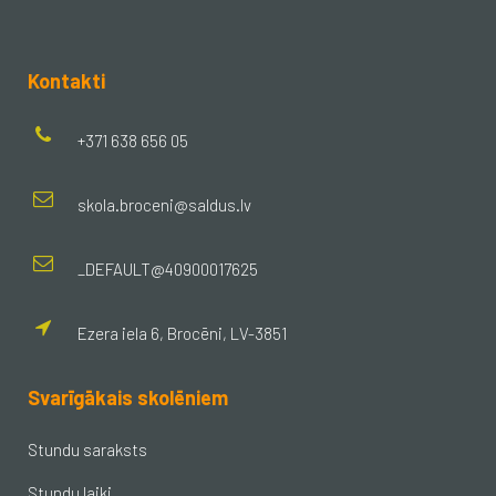
Kontakti
+371 638 656 05
skola.broceni@saldus.lv
_DEFAULT@40900017625
Ezera iela 6, Brocēni, LV-3851
Svarīgākais skolēniem
Stundu saraksts
Stundu laiki