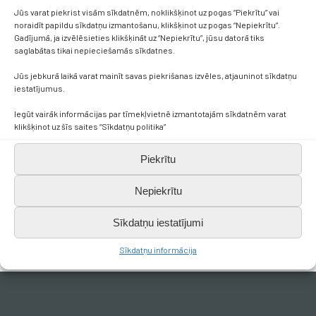
Jūs varat piekrist visām sīkdatnēm, noklikšķinot uz pogas “Piekrītu” vai
noraidīt papildu sīkdatņu izmantošanu, klikšķinot uz pogas “Nepiekrītu”.
Gadījumā, ja izvēlēsieties klikšķināt uz “Nepiekrītu”, jūsu datorā tiks
saglabātas tikai nepieciešamās sīkdatnes.
Jūs jebkurā laikā varat mainīt savas piekrišanas izvēles, atjauninot sīkdatņu
iestatījumus.
Iegūt vairāk informācijas par tīmekļvietnē izmantotajām sīkdatnēm varat
klikšķinot uz šīs saites “Sīkdatņu politika”
Piekrītu
Nepiekrītu
Sīkdatņu iestatījumi
Sīkdatņu informācija