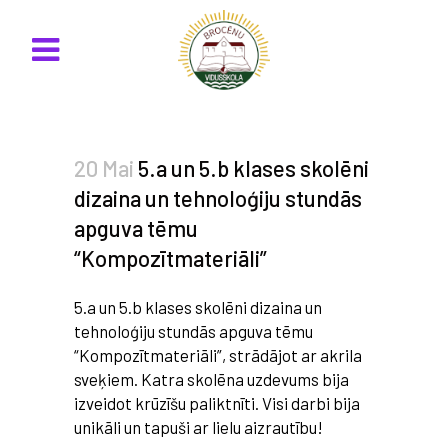
20 Mai
5.a un 5.b klases skolēni
dizaina un tehnoloģiju stundās
apguva tēmu
“Kompozītmateriāli”
5.a un 5.b klases skolēni dizaina un
tehnoloģiju stundās apguva tēmu
“Kompozītmateriāli”, strādājot ar akrila
sveķiem. Katra skolēna uzdevums bija
izveidot krūzīšu paliktnīti. Visi darbi bija
unikāli un tapuši ar lielu aizrautību!