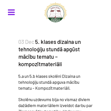
03 Dec
5. klases dizaina un
tehnoloģiju stundā apgūst
mācību tematu –
kompozītmateriāli
5.a un 5.b klases skolēni Dizaina un
tehnoloģiju stundā apguva mācību
tematu – Kompozītmateriāli.
Skolēnu uzdevums bija no vismaz diviem
dažādiem materiāliem izveidot darbu par