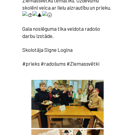
Ziemassvētku tematiku. Uzdevumu
skolēni veica ar lielu aizrautību un prieku.
Gala noslēguma tika veidota radošo
darbu izstāde.
Skolotāja Signe Logina
#prieks #radošums #Ziemassvētki