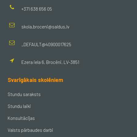
+371 638 656 05
skola.broceni@saldus.lv
_DEFAULT@40900017625
Ezera iela 6, Brocēni, LV-3851
Svarīgākais skolēniem
Stundu saraksts
Stundu laiki
Konsultācijas
Valsts pārbaudes darbi