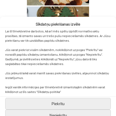
Sīkdatņu piekrišanas izvēle
Lai šī tīmekļvietne darbotos, kā arī mēs spētu izpildīt normatīvo aktu
prasības, tā izmanto savas un trešo pušu nepieciešamās sīkdatnes. Ar Jūsu
piekrišanu var tik uzstādītas papildu sīkdatnes.
Jūs varat piekrist visām sīkdatnēm, noklikšķinot uz pogas “Piekrītu” vai
noraidīt papildu sīkdatņu izmantošanu, klikšķinot uz pogas “Nepiekrītu”.
Gadījumā, ja izvēlēsieties klikšķināt uz “Nepiekrītu”, jūsu datorā tiks
saglabātas tikai nepieciešamās sīkdatnes.
Jūs jebkurā laikā varat mainīt savas piekrišanas izvēles, atjauninot sīkdatņu
iestatījumus.
Iegūt vairāk informācijas par tīmekļvietnē izmantotajām sīkdatnēm varat
klikšķinot uz šīs saites “Sīkdatņu politika”
Piekrītu
Nepiekrītu