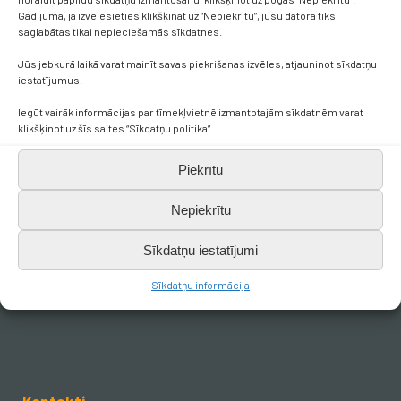
Gadījumā, ja izvēlēsieties klikšķināt uz “Nepiekrītu”, jūsu datorā tiks
saglabātas tikai nepieciešamās sīkdatnes.
Jūs jebkurā laikā varat mainīt savas piekrišanas izvēles, atjauninot sīkdatņu
iestatījumus.
Iegūt vairāk informācijas par tīmekļvietnē izmantotajām sīkdatnēm varat
klikšķinot uz šīs saites “Sīkdatņu politika”
Piekrītu
Nepiekrītu
Sīkdatņu iestatījumi
Sīkdatņu informācija