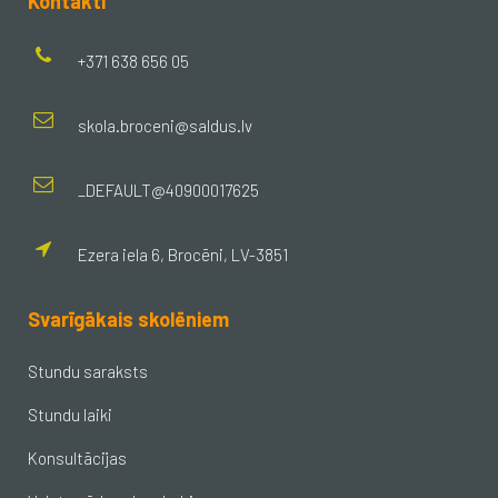
Kontakti
+371 638 656 05
skola.broceni@saldus.lv
_DEFAULT@40900017625
Ezera iela 6, Brocēni, LV-3851
Svarīgākais skolēniem
Stundu saraksts
Stundu laiki
Konsultācijas