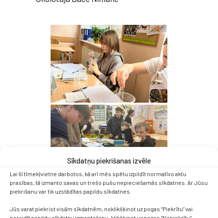
Sīkdatņu piekrišanas izvēle
Lai šī tīmekļvietne darbotos, kā arī mēs spētu izpildīt normatīvo aktu
prasības, tā izmanto savas un trešo pušu nepieciešamās sīkdatnes. Ar Jūsu
piekrišanu var tik uzstādītas papildu sīkdatnes.
Jūs varat piekrist visām sīkdatnēm, noklikšķinot uz pogas “Piekrītu” vai
noraidīt papildu sīkdatņu izmantošanu, klikšķinot uz pogas “Nepiekrītu”.