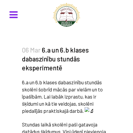
06 Mar
6.a un 6.b klases
dabaszinību stundās
eksperimentē
6.a un 6.b klases dabaszinību stundās
skolēni šobrīd mācās par vielām un to
īpašībām. Lai labāk izprastu, kas ir
šķīdumi un kā tie veidojas, skolēni
piedalījās praktiskajā darbā.
Stundas laikā skolēni paši gatavoja
dažādus šķīdumus. Viņi ūdenī pievienoja