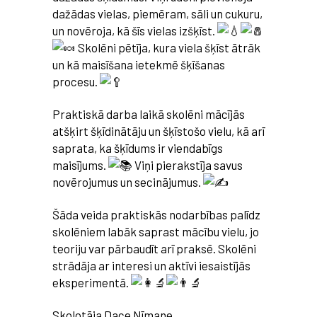
dažādas vielas, piemēram, sāli un cukuru,
un novēroja, kā šīs vielas izšķīst.
Skolēni pētīja, kura viela šķīst ātrāk
un kā maisīšana ietekmē šķīšanas
procesu.
Praktiskā darba laikā skolēni mācījās
atšķirt šķīdinātāju un šķīstošo vielu, kā arī
saprata, ka šķīdums ir viendabīgs
maisījums.
Viņi pierakstīja savus
novērojumus un secinājumus.
Šāda veida praktiskās nodarbības palīdz
skolēniem labāk saprast mācību vielu, jo
teoriju var pārbaudīt arī praksē. Skolēni
strādāja ar interesi un aktīvi iesaistījās
eksperimentā.
Skolotāja Dace Nīmane