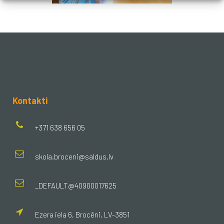
Kontakti
+371 638 656 05
skola.broceni@saldus.lv
_DEFAULT@40900017625
Ezera iela 6, Brocēni, LV-3851