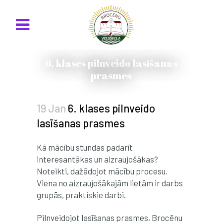
6. klases pilnveido lasīšanas
prasmes
19 Jan
6. klases pilnveido
lasīšanas prasmes
Kā mācību stundas padarīt
interesantākas un aizraujošākas?
Noteikti, dažādojot mācību procesu.
Viena no aizraujošākajām lietām ir darbs
grupās, praktiskie darbi.
Pilnveidojot lasīšanas prasmes, Brocēnu