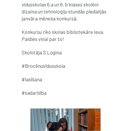
vidusskolas 6.a un 6. b klases skolēni
dizaina un tehnoloģiju stundās piedalijās
janvāra mēneša konkursā.
Konkursu rīko skolas bibliotekāre Ieva.
Paldies viņai par to!
Skolotāja S.Logina
#Brocēnuvidusskola
#lasīšana
#sadarbība