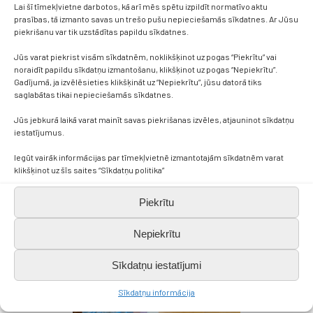
Lai šī tīmekļvietne darbotos, kā arī mēs spētu izpildīt normatīvo aktu
prasības, tā izmanto savas un trešo pušu nepieciešamās sīkdatnes. Ar Jūsu
piekrišanu var tik uzstādītas papildu sīkdatnes.
Jūs varat piekrist visām sīkdatnēm, noklikšķinot uz pogas “Piekrītu” vai
noraidīt papildu sīkdatņu izmantošanu, klikšķinot uz pogas “Nepiekrītu”.
Gadījumā, ja izvēlēsieties klikšķināt uz “Nepiekrītu”, jūsu datorā tiks
saglabātas tikai nepieciešamās sīkdatnes.
Jūs jebkurā laikā varat mainīt savas piekrišanas izvēles, atjauninot sīkdatņu
iestatījumus.
Iegūt vairāk informācijas par tīmekļvietnē izmantotajām sīkdatnēm varat
klikšķinot uz šīs saites “Sīkdatņu politika”
Piekrītu
Nepiekrītu
Sīkdatņu iestatījumi
Sīkdatņu informācija