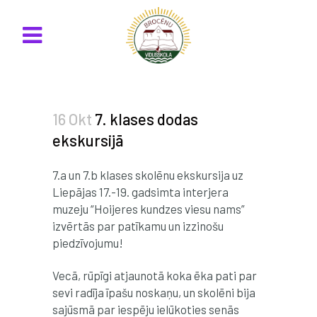
16 Okt
7. klases dodas
ekskursijā
7.a un 7.b klases skolēnu ekskursija uz
Liepājas 17.-19. gadsimta interjera
muzeju “Hoijeres kundzes viesu nams”
izvērtās par patīkamu un izzinošu
piedzīvojumu!
Vecā, rūpīgi atjaunotā koka ēka pati par
sevi radīja īpašu noskaņu, un skolēni bija
sajūsmā par iespēju ielūkoties senās