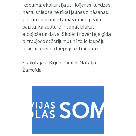
Kopumā, ekskursija uz Hoijeres kundzes
namu sniedza ne tikai jaunas zināšanas,
bet arī neaizmirstamas emocijas un
sajūtu, ka vēsture ir tepat blakus –
elpojoša un dzīva. Skolēni novērtēja gida
aizraujošo stāstījumu un izcilo iespēju
iejusties senās Liepājas atmosfērā.
Skolotājas: Signe Logina, Nataļja
Žameida