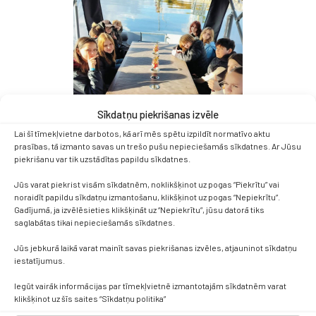
Sīkdatņu piekrišanas izvēle
Lai šī tīmekļvietne darbotos, kā arī mēs spētu izpildīt normatīvo aktu
prasības, tā izmanto savas un trešo pušu nepieciešamās sīkdatnes. Ar Jūsu
piekrišanu var tik uzstādītas papildu sīkdatnes.
Jūs varat piekrist visām sīkdatnēm, noklikšķinot uz pogas “Piekrītu” vai
noraidīt papildu sīkdatņu izmantošanu, klikšķinot uz pogas “Nepiekrītu”.
Gadījumā, ja izvēlēsieties klikšķināt uz “Nepiekrītu”, jūsu datorā tiks
saglabātas tikai nepieciešamās sīkdatnes.
Jūs jebkurā laikā varat mainīt savas piekrišanas izvēles, atjauninot sīkdatņu
iestatījumus.
Iegūt vairāk informācijas par tīmekļvietnē izmantotajām sīkdatnēm varat
klikšķinot uz šīs saites “Sīkdatņu politika”