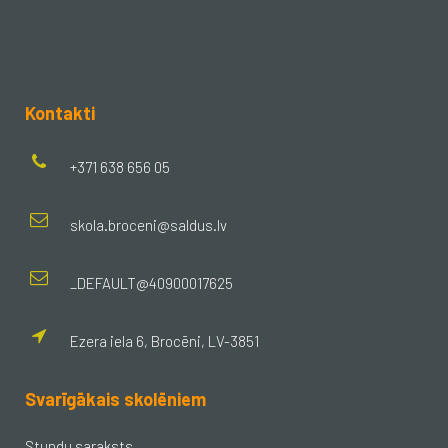
Kontakti
+371 638 656 05
skola.broceni@saldus.lv
_DEFAULT@40900017625
Ezera iela 6, Brocēni, LV-3851
Svarīgākais skolēniem
Stundu saraksts