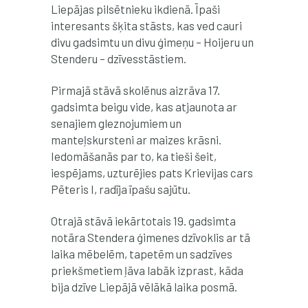
Liepājas pilsētnieku ikdienā. Īpaši
interesants šķita stāsts, kas ved cauri
divu gadsimtu un divu ģimeņu – Hoijeru un
Stenderu – dzīvesstāstiem.
Pirmajā stāvā skolēnus aizrāva 17.
gadsimta beigu vide,
kas atjaunota ar
senajiem gleznojumiem un
manteļskursteni ar maizes krāsni.
Iedomāšanās par to, ka tieši šeit,
iespējams, uzturējies pats Krievijas cars
Pēteris I, radīja īpašu sajūtu.
Otrajā stāvā iekārtotais 19. gadsimta
notāra Stendera ģimenes dzīvoklis ar tā
laika mēbelēm, tapetēm un sadzīves
priekšmetiem ļāva labāk izprast, kāda
bija dzīve Liepājā vēlākā laika posmā.