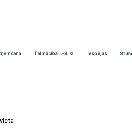
zņemšana
Tālmācība 1.-9. kl.
Iespējas
Stun
vieta