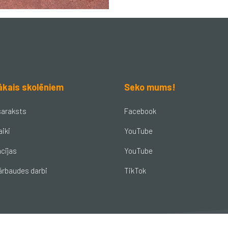
ākais skolēniem
Seko mums!
saraksts
Facebook
aiki
YouTube
cijas
YouTube
ārbaudes darbi
TikTok