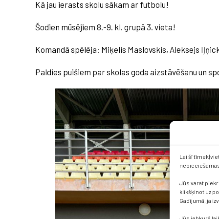
Kā jau ierasts skolu sākam ar futbolu!
Šodien mūsējiem 8.-9. kl. grupā 3. vieta!
Komandā spēlēja: Miķelis Maslovskis, Aleksejs Iļņick
Paldies puišiem par skolas goda aizstāvēšanu un sp
Lai šī tīmekļvi
nepieciešamās 
Jūs varat piekr
klikšķinot uz p
Gadījumā, ja iz
Jūs jebkurā lai