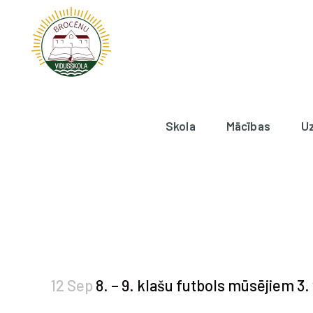
Skola
Mācības
U
12 Sep
8. – 9. klašu futbols mūsējiem 3. 