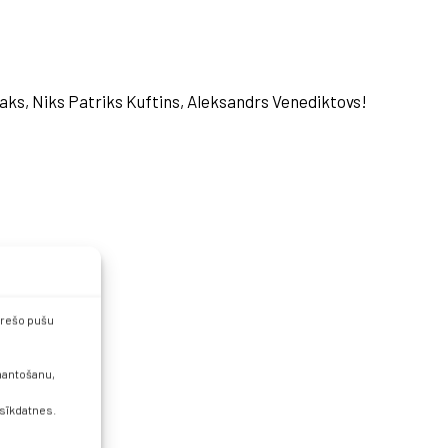
Maks, Niks Patriks Kuftins, Aleksandrs Venediktovs!
 trešo pušu
zmantošanu,
 sīkdatnes.