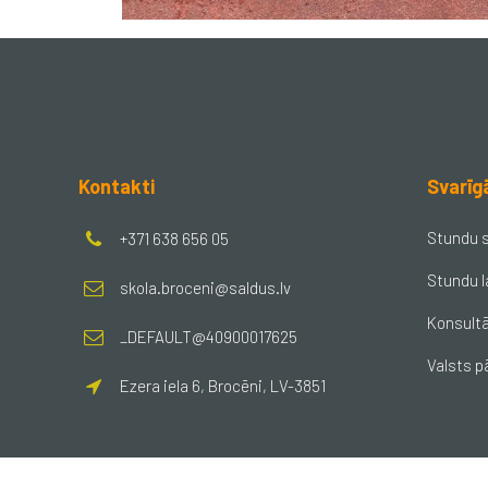
Kontakti
Svarīg
Stundu 
+371 638 656 05
Stundu l
skola.broceni@saldus.lv
Konsultā
_DEFAULT@40900017625
Valsts p
Ezera iela 6, Brocēni, LV-3851