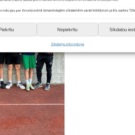
formācijas par tīmekļvietnē izmantotajām sīkdatnēm varat klikšķinot uz šīs saites “Sīk
Piekrītu
Nepiekrītu
Sīkdatņu iest
Sīkdatņu informācija