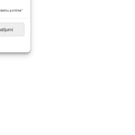
datņu politika”
atījumi