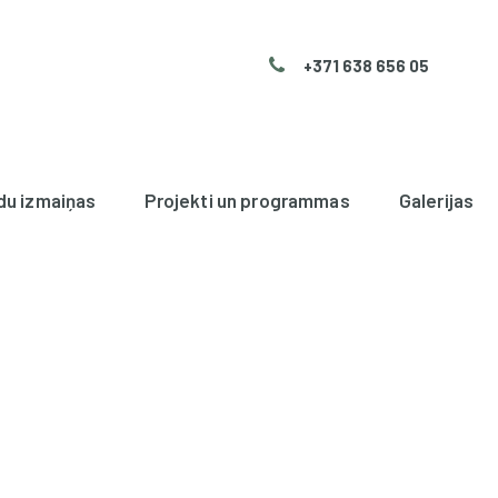
+371 638 656 05
du izmaiņas
Projekti un programmas
Galerijas