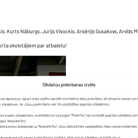
is, Kurts Nāburgs, Jurijs Visockis, Arsēnijs Gusakovs, Arvīds 
orta skolotājiem par atbalstu!
Sīkdatņu piekrišanas izvēle
etne darbotos, kā arī mēs spētu izpildīt normatīvo aktu prasības, tā izmanto savas un
sīkdatnes. Ar Jūsu piekrišanu var tik uzstādītas papildu sīkdatnes.
ist visām sīkdatnēm, noklikšķinot uz pogas “Piekrītu” vai noraidīt papildu sīkdatņu i
ogas “Nepiekrītu”.
vēlēsieties klikšķināt uz “Nepiekrītu”, jūsu datorā tiks saglabātas tikai nepieciešamās
kā varat mainīt savas piekrišanas izvēles, atjauninot sīkdatņu iestatījumus.