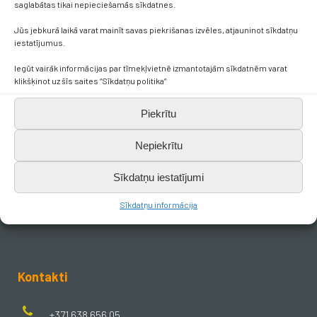
saglabātas tikai nepieciešamās sīkdatnes.
Jūs jebkurā laikā varat mainīt savas piekrišanas izvēles, atjauninot sīkdatņu
iestatījumus.
Iegūt vairāk informācijas par tīmekļvietnē izmantotajām sīkdatnēm varat
klikšķinot uz šīs saites “Sīkdatņu politika”
Piekrītu
Paldies skolotājiem par atbalstu!
Nepiekrītu
Sīkdatņu iestatījumi
Sīkdatņu informācija
Kontakti
+371 638 656 05