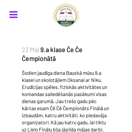
23 Mai
9.a klase Če Če
Čempionātā
Šodien jaudīga diena Bauskā mūsu 9.a
klasei un skolotājiem Oksanai ar Niku.
Erudīcijas spēles, fiziskās aktivitātes un
komandas saliedēšanās pasākumi visas
dienas garumā. Jau trešo gadu pēc
kārtas esam Čē Čē Čempionāts Finālā un
izbaudām, katru aktivitāti, ko piedavāja
organizatori. Kā jau katru gadu, lai tiktu
uz Lielo Finālu bija jāpilda mājas darbi,