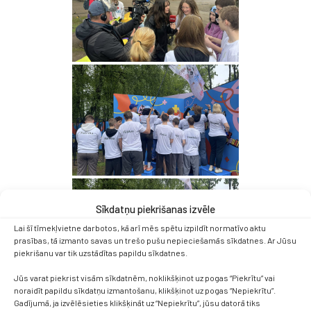
Sīkdatņu piekrišanas izvēle
Lai šī tīmekļvietne darbotos, kā arī mēs spētu izpildīt normatīvo aktu
prasības, tā izmanto savas un trešo pušu nepieciešamās sīkdatnes. Ar Jūsu
piekrišanu var tik uzstādītas papildu sīkdatnes.
Jūs varat piekrist visām sīkdatnēm, noklikšķinot uz pogas “Piekrītu” vai
noraidīt papildu sīkdatņu izmantošanu, klikšķinot uz pogas “Nepiekrītu”.
Gadījumā, ja izvēlēsieties klikšķināt uz “Nepiekrītu”, jūsu datorā tiks