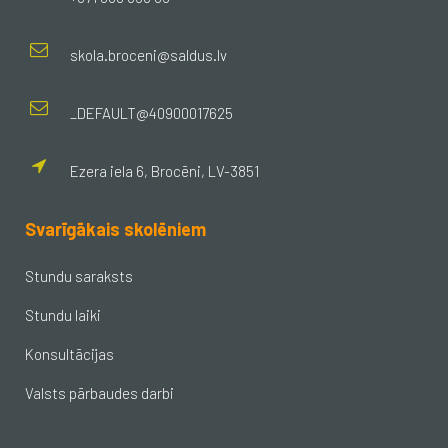
skola.broceni@saldus.lv
_DEFAULT@40900017625
Ezera iela 6, Brocēni, LV-3851
Svarīgākais skolēniem
Stundu saraksts
Stundu laiki
Konsultācijas
Valsts pārbaudes darbi