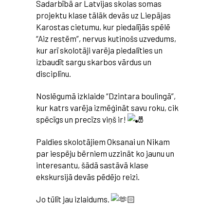
Sadarbībā ar Latvijas skolas somas
projektu klase tālāk devās uz Liepājas
Karostas cietumu, kur piedalījās spēlē
“Aiz restēm”, nervus kutinošs
uzvedums,
kur arī skolotāji varēja piedalīties un
izbaudīt sargu skarbos vārdus un
disciplīnu.
Noslēgumā izklaide “Dzintara boulingā”,
kur katrs varēja izmēģināt savu roku, cik
spēcīgs un precīzs viņš ir!
Paldies skolotājiem Oksanai un Nikam
par iespēju bērniem uzzināt ko jaunu un
interesantu, šādā sastāvā klase
ekskursijā devās pēdējo reizi.
Jo tūlīt jau izlaidums.