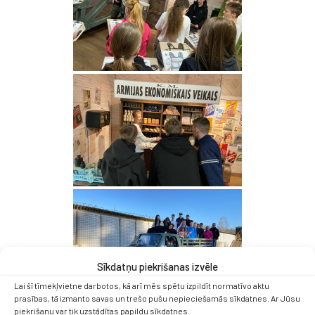
Sīkdatņu piekrišanas izvēle
Lai šī tīmekļvietne darbotos, kā arī mēs spētu izpildīt normatīvo aktu
prasības, tā izmanto savas un trešo pušu nepieciešamās sīkdatnes. Ar Jūsu
piekrišanu var tik uzstādītas papildu sīkdatnes.