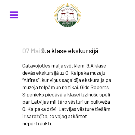
07 Mai
9.a klase ekskursijā
Gatavojoties maija svētkiem, 9.A klase
devās ekskursijā uz O. Kalpaka muzeju
“Airītes”, kur viņus sagaidīja ekskursija pa
muzeja telpām un ne tikai. Gids Roberts
Sipenieks piedāvāja klasei izzinošu spēli
par Latvijas militāro vēsturi un pulkveža
O. Kalpaka dzīvi. Latvijas vēsture tiešām
ir sarežģīta, to vajag atkārtot
nepārtraukti.