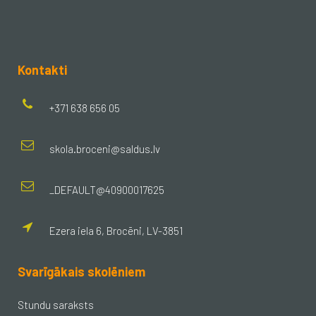
Kontakti
+371 638 656 05
skola.broceni@saldus.lv
_DEFAULT@40900017625
Ezera iela 6, Brocēni, LV-3851
Svarīgākais skolēniem
Stundu saraksts