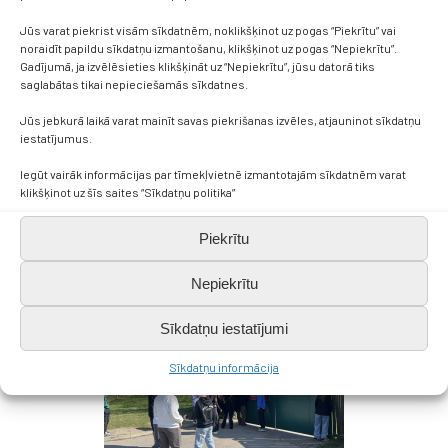
Jūs varat piekrist visām sīkdatnēm, noklikšķinot uz pogas “Piekrītu” vai
noraidīt papildu sīkdatņu izmantošanu, klikšķinot uz pogas “Nepiekrītu”.
Gadījumā, ja izvēlēsieties klikšķināt uz “Nepiekrītu”, jūsu datorā tiks
saglabātas tikai nepieciešamās sīkdatnes.
Jūs jebkurā laikā varat mainīt savas piekrišanas izvēles, atjauninot sīkdatņu
iestatījumus.
Iegūt vairāk informācijas par tīmekļvietnē izmantotajām sīkdatnēm varat
klikšķinot uz šīs saites “Sīkdatņu politika”
Piekrītu
Nepiekrītu
Sīkdatņu iestatījumi
Sīkdatņu informācija