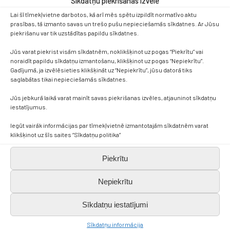
Sīkdatņu piekrišanas izvēle
Lai šī tīmekļvietne darbotos, kā arī mēs spētu izpildīt normatīvo aktu
prasības, tā izmanto savas un trešo pušu nepieciešamās sīkdatnes. Ar Jūsu
piekrišanu var tik uzstādītas papildu sīkdatnes.
Jūs varat piekrist visām sīkdatnēm, noklikšķinot uz pogas “Piekrītu” vai
noraidīt papildu sīkdatņu izmantošanu, klikšķinot uz pogas “Nepiekrītu”.
Gadījumā, ja izvēlēsieties klikšķināt uz “Nepiekrītu”, jūsu datorā tiks
saglabātas tikai nepieciešamās sīkdatnes.
Jūs jebkurā laikā varat mainīt savas piekrišanas izvēles, atjauninot sīkdatņu
iestatījumus.
Iegūt vairāk informācijas par tīmekļvietnē izmantotajām sīkdatnēm varat
klikšķinot uz šīs saites “Sīkdatņu politika”
Piekrītu
Nepiekrītu
Sīkdatņu iestatījumi
Sīkdatņu informācija