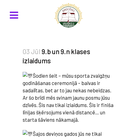
03 Jūl
9.b un 9.n klases
izlaidums
Šodien šeit – mūsu sporta zvaigžņu
godināšanas ceremonijā – balvas ir
sadalītas, bet ar to jau nekas nebeidzas.
Ar šo brīdi mēs svinam jaunu posmu jūsu
dzīvēs. Šis nav tikai izlaidums. Šis ir finiša
līnijas šķērsojums vienā distancē… un
starta šāviens nākamajā.
Šajos deviņos gados jūs ne tikai