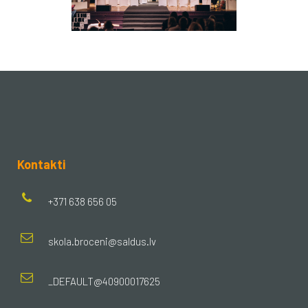
Kontakti
+371 638 656 05
skola.broceni@saldus.lv
_DEFAULT@40900017625