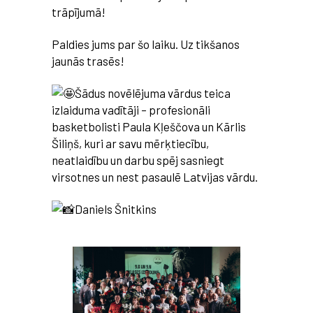
trāpījumā!
Paldies jums par šo laiku. Uz tikšanos
jaunās trasēs!
Šādus novēlējuma vārdus teica
izlaiduma vadītāji – profesionāli
basketbolisti Paula Kļeščova un Kārlis
Šiliņš, kuri ar savu mērķtiecību,
neatlaidību un darbu spēj sasniegt
virsotnes un nest pasaulē Latvijas vārdu.
Daniels Šnitkins