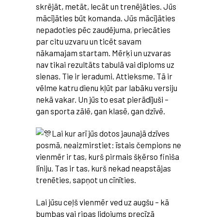
skrējāt, metāt, lecāt un trenējāties. Jūs
mācījāties būt komanda. Jūs mācījāties
nepadoties pēc zaudējuma, priecāties
par citu uzvaru un ticēt savam
nākamajam startam. Mērķi un uzvaras
nav tikai rezultāts tabulā vai diploms uz
sienas. Tie ir ieradumi. Attieksme. Tā ir
vēlme katru dienu kļūt par labāku versiju
nekā vakar. Un jūs to esat pierādījuši –
gan sporta zālē, gan klasē, gan dzīvē.
Lai kur arī jūs dotos jaunajā dzīves
posmā, neaizmirstiet: īstais čempions ne
vienmēr ir tas, kurš pirmais šķērso finiša
līniju. Tas ir tas, kurš nekad neapstājas
trenēties, sapņot un cīnīties.
Lai jūsu ceļš vienmēr ved uz augšu – kā
bumbas vai ripas lidojums precīzā