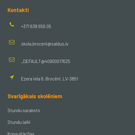
Kontakti
+371 638 656 05
skola.broceni@saldus.lv
_DEFAULT@40900017625
Ezera iela 6, Brocēni, LV-3851
Svarīgākais skolēniem
Stundu saraksts
Stundu laiki
Konsultācijas