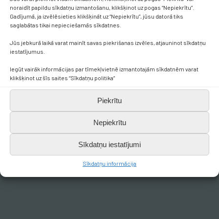
noraidīt papildu sīkdatņu izmantošanu, klikšķinot uz pogas “Nepiekrītu”.
Gadījumā, ja izvēlēsieties klikšķināt uz “Nepiekrītu”, jūsu datorā tiks
saglabātas tikai nepieciešamās sīkdatnes.
Jūs jebkurā laikā varat mainīt savas piekrišanas izvēles, atjauninot sīkdatņu
iestatījumus.
Iegūt vairāk informācijas par tīmekļvietnē izmantotajām sīkdatnēm varat
klikšķinot uz šīs saites “Sīkdatņu politika”
Piekrītu
Nepiekrītu
Sīkdatņu iestatījumi
Sīkdatņu informācija