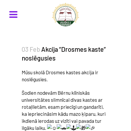
03 Feb
Akcija “Drosmes kaste”
noslēgusies
Mūsu skolā Drosmes kastes akcija ir
noslēgusies.
Šodien nodevām Bērnu klīniskās
universitātes slimnīcai divas kastes ar
rotaļlietām, esam priecīgi un gandarīti,
ka iepriecināsim kādu mazo ķiparu, kuri
ikdienā ierodas uz vizīti vai pavada tur
ilgāku laiku.