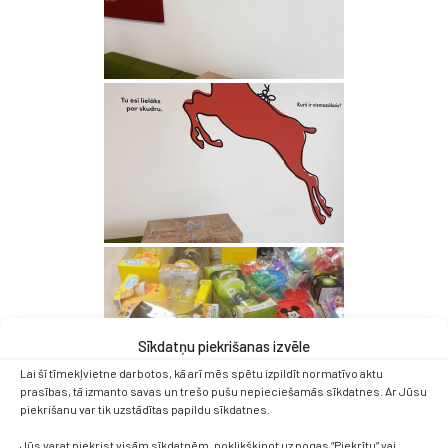
Sīkdatņu piekrišanas izvēle
Lai šī tīmekļvietne darbotos, kā arī mēs spētu izpildīt normatīvo aktu
prasības, tā izmanto savas un trešo pušu nepieciešamās sīkdatnes. Ar Jūsu
piekrišanu var tik uzstādītas papildu sīkdatnes.
Jūs varat piekrist visām sīkdatnēm, noklikšķinot uz pogas “Piekrītu” vai