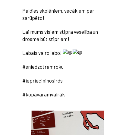
Paldies skolēniem, vecākiem par
sarūpēto!
Lai mums
visiem stipra veselība un
drosme būt stipriem!
Labais vairo labo!
#sniedzotramroku
#iepriecininosirds
#kopāvaramvairāk