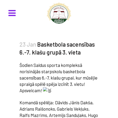
23 Jan
Basketbola sacensības
6.-7. klašu grupā 3. vieta
Šodien Saldus sporta kompleksā
norisinājās starpskolu basketbola
sacensības 6.-7. klašu grupai, kur mūsējie
spraigā spēlē spēja izcīnīt 3. vietu!
Apsveicam!
Komandā spēlēja: Dāvids Jānis Dakša,
Adrians Raišonoks, Gabriels Vekļuks,
Ralfs Mazrims, Artemijs Sanduļaks, Hugo