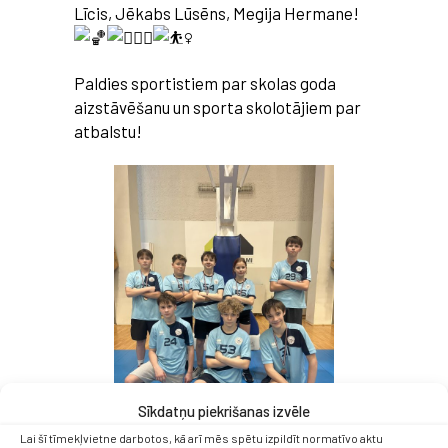
Līcis, Jēkabs Lūsēns, Megija Hermane!
Paldies sportistiem par skolas goda
aizstāvēšanu un sporta skolotājiem par
atbalstu!
Sīkdatņu piekrišanas izvēle
Lai šī tīmekļvietne darbotos, kā arī mēs spētu izpildīt normatīvo aktu