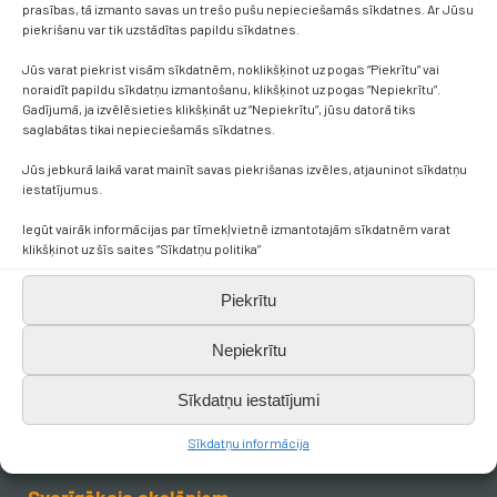
prasības, tā izmanto savas un trešo pušu nepieciešamās sīkdatnes. Ar Jūsu
piekrišanu var tik uzstādītas papildu sīkdatnes.
Jūs varat piekrist visām sīkdatnēm, noklikšķinot uz pogas “Piekrītu” vai
noraidīt papildu sīkdatņu izmantošanu, klikšķinot uz pogas “Nepiekrītu”.
Gadījumā, ja izvēlēsieties klikšķināt uz “Nepiekrītu”, jūsu datorā tiks
saglabātas tikai nepieciešamās sīkdatnes.
Jūs jebkurā laikā varat mainīt savas piekrišanas izvēles, atjauninot sīkdatņu
Kontakti
iestatījumus.
Iegūt vairāk informācijas par tīmekļvietnē izmantotajām sīkdatnēm varat
+371 638 656 05
klikšķinot uz šīs saites “Sīkdatņu politika”
Piekrītu
skola.broceni@saldus.lv
Nepiekrītu
_DEFAULT@40900017625
Sīkdatņu iestatījumi
Ezera iela 6, Brocēni, LV-3851
Sīkdatņu informācija